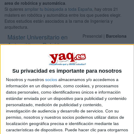
area de robótica y automática
.
Si quieres
ampliar tu búsqueda a toda España
, hay otros 21
másters en robótica y automática entre los que puedes elegir.
Estos estudios están asociados a la rama de Ingeniería y
arquitectura.
Máster Universitario en
Presencial |
Barcelona
Automática y Robótica
UNIVERSITAT POLITèCNICA DE CATALUNYA
(Universidad
Pública)
Tipo:
Máster
Su privacidad es importante para nosotros
Pídeles información ¡GRATIS!
Nosotros y nuestros
socios
almacenamos y/o accedemos a
información en un dispositivo, como cookies, y procesamos
Máster Universitario en
Presencial |
Barcelona
datos personales, como identificadores únicos e información
estándar enviada por un dispositivo para publicidad y contenido
Automática y Robótica
personalizado, medición de publicidad y contenido,
UNIVERSITAT POLITèCNICA DE CATALUNYA
(Universidad
investigación de audiencia y desarrollo de servicios.
Con su
Pública)
permiso, nosotros y nuestros socios podemos utilizar datos de
Tipo:
Máster
localización geográfica precisa e identificación mediante las
características de dispositivos. Puede hacer clic para otorgarnos
Pídeles información ¡GRATIS!