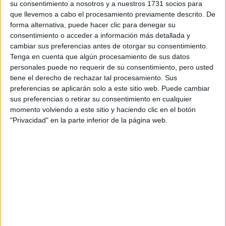
su consentimiento a nosotros y a nuestros 1731 socios para
que llevemos a cabo el procesamiento previamente descrito. De
Máster Universitario en
Presencial |
Barcelona
forma alternativa, puede hacer clic para denegar su
Ingeniería de Sistemas Automáticos y
consentimiento o acceder a información más detallada y
cambiar sus preferencias antes de otorgar su consentimiento.
Electrónica Industrial
Tenga en cuenta que algún procesamiento de sus datos
UNIVERSITAT POLITèCNICA DE CATALUNYA
(Universidad
personales puede no requerir de su consentimiento, pero usted
Pública)
tiene el derecho de rechazar tal procesamiento. Sus
Tipo:
Máster
preferencias se aplicarán solo a este sitio web. Puede cambiar
sus preferencias o retirar su consentimiento en cualquier
Pídeles información ¡GRATIS!
momento volviendo a este sitio y haciendo clic en el botón
"Privacidad" en la parte inferior de la página web.
Seleccionar por provincia
Alicante
(1)
Asturias
(1)
Barcelona
(3)
A Coruña
(1)
Castellón
(1)
Ciudad Real
(1)
Girona
(4)