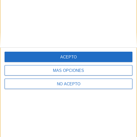
Guipúzcoa
(2)
Madrid
(4)
Santa Cruz de Tenerife
(1)
Sevilla
(1)
Valencia
(1)
Vizcaya
(2)
Zaragoza
(1)
ACEPTO
MÁS OPCIONES
NO ACEPTO
Quiénes somos
|
Contactar
|
Anúnciate
Aviso legal
|
Politica de privacidad
|
Condiciones generales
|
Política
de cookies