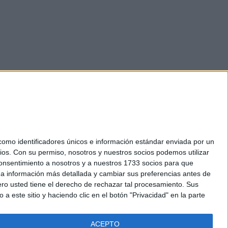
mo identificadores únicos e información estándar enviada por un
ios.
Con su permiso, nosotros y nuestros socios podemos utilizar
okies
 consentimiento a nosotros y a nuestros 1733 socios para que
el. +34 91 593 2767
 a información más detallada y cambiar sus preferencias antes de
o usted tiene el derecho de rechazar tal procesamiento. Sus
a este sitio y haciendo clic en el botón "Privacidad" en la parte
ACEPTO