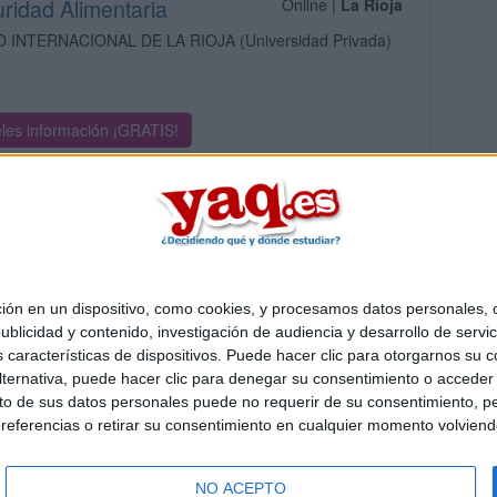
uridad Alimentaria
Online |
La Rioja
D INTERNACIONAL DE LA RIOJA
(Universidad Privada)
les información ¡GRATIS!
 en un dispositivo, como cookies, y procesamos datos personales, co
Quiénes somos
|
Contactar
|
Anúnciate
blicidad y contenido, investigación de audiencia y desarrollo de servic
o legal
|
Politica de privacidad
|
Condiciones generales
|
Política de co
as características de dispositivos. Puede hacer clic para otorgarnos su
s Mediterráneo S.L.
- Diego de León 47 - 28006 Madrid [ESPAÑA] - T
ternativa, puede hacer clic para denegar su consentimiento o acceder
 de sus datos personales puede no requerir de su consentimiento, per
referencias o retirar su consentimiento en cualquier momento volviendo 
NO ACEPTO