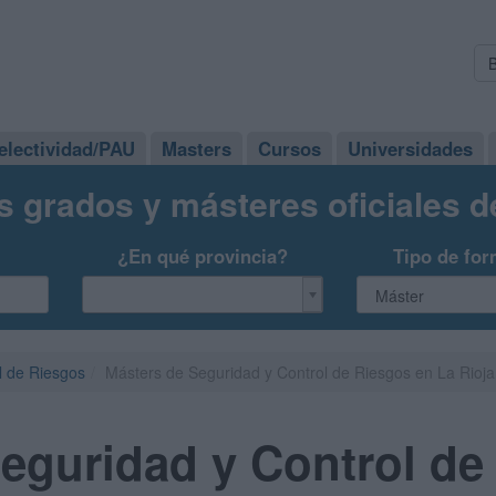
electividad/PAU
Masters
Cursos
Universidades
s grados y másteres oficiales 
¿En qué provincia?
Tipo de for
l de Riesgos
Másters de Seguridad y Control de Riesgos en La Rioja
eguridad y Control de