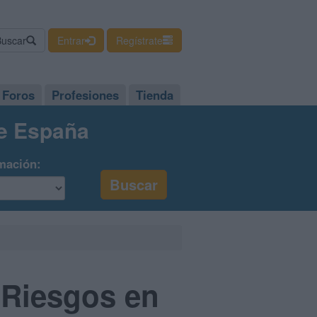
Buscar
Entrar
Regístrate
Foros
Profesiones
Tienda
de España
mación:
 Riesgos en