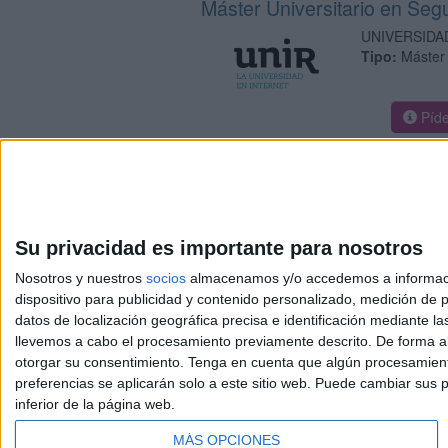
Máster Universitario en Seg
UNIVERSIDA
Tipo:
Máster
Píde
Su privacidad es importante para nosotros
Nosotros y nuestros
socios
almacenamos y/o accedemos a información
dispositivo para publicidad y contenido personalizado, medición de pu
Avis
datos de localización geográfica precisa e identificación mediante l
© 2003-2026
Compá
llevemos a cabo el procesamiento previamente descrito. De forma al
otorgar su consentimiento.
Tenga en cuenta que algún procesamiento
preferencias se aplicarán solo a este sitio web. Puede cambiar sus p
inferior de la página web.
MÁS OPCIONES