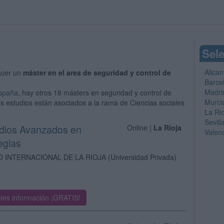
Sele
Alican
acer un
máster en el area de seguridad y control de
Barce
Madri
España
, hay otros 18 másters en seguridad y control de
Murci
os estudios están asociados a la rama de Ciencias sociales
La Ri
Sevill
udios Avanzados en
Online |
La Rioja
Valen
egias
D INTERNACIONAL DE LA RIOJA
(Universidad Privada)
les información ¡GRATIS!