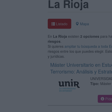
La Rioja
Listado
Mapa
En
La Rioja
existen
2 opciones
para h
riesgos
.
Si quieres
ampliar tu búsqueda a toda 
riesgos entre los que puedes elegir. Est
y jurídicas.
Máster Universitario en Est
Terrorismo: Análisis y Estrat
UNIVERSIDA
Tipo:
Máster
Píde