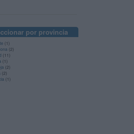
ccionar por provincia
te
(1)
lona
(2)
d
(11)
a
(1)
oja
(2)
a
(2)
cia
(1)