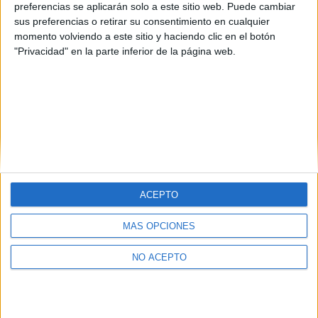
preferencias se aplicarán solo a este sitio web. Puede cambiar
Vizcaya
(1)
sus preferencias o retirar su consentimiento en cualquier
momento volviendo a este sitio y haciendo clic en el botón
"Privacidad" en la parte inferior de la página web.
ACEPTO
Quiénes somos
|
Contactar
|
Anúnciate
MÁS OPCIONES
Aviso legal
|
Politica de privacidad
|
Condiciones generales
|
Política
de cookies
© 2003-2026
Compás Mediterráneo S.L.
- Diego de León 47 - 28006
NO ACEPTO
Madrid [ESPAÑA] - Tel. +34 91 593 2767