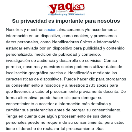
máster en el area de teología
.
Si quieres
ampliar tu búsqueda a toda España
, hay otros 9
másters en teología entre los que puedes elegir. Estos estudios
están asociados a la rama de Artes y humanidades.
Su privacidad es importante para nosotros
Máster Universitario
Online |
Santa Cruz de Tenerife
Nosotros y nuestros
socios
almacenamos y/o accedemos a
información en un dispositivo, como cookies, y procesamos
en Ciencias de las Religiones: Historia y
datos personales, como identificadores únicos e información
Sociedad
estándar enviada por un dispositivo para publicidad y contenido
personalizado, medición de publicidad y contenido,
UNIVERSIDAD DE LA LAGUNA
(Universidad Pública)
Tipo:
Máster
investigación de audiencia y desarrollo de servicios.
Con su
permiso, nosotros y nuestros socios podemos utilizar datos de
Pídeles información ¡GRATIS!
localización geográfica precisa e identificación mediante las
características de dispositivos. Puede hacer clic para otorgarnos
su consentimiento a nosotros y a nuestros 1733 socios para
Seleccionar por provincia
que llevemos a cabo el procesamiento previamente descrito. De
forma alternativa, puede hacer clic para denegar su
Granada
(1)
consentimiento o acceder a información más detallada y
Madrid
(3)
cambiar sus preferencias antes de otorgar su consentimiento.
Murcia
(1)
Tenga en cuenta que algún procesamiento de sus datos
Santa Cruz de Tenerife
(1)
personales puede no requerir de su consentimiento, pero usted
Salamanca
(2)
tiene el derecho de rechazar tal procesamiento. Sus
Sevilla
(1)