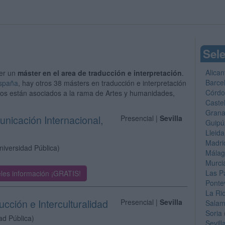
Sele
Alican
er un
máster en el area de traducción e interpretación
.
Barce
España
, hay otros 38 másters en traducción e interpretación
Córd
dios están asociados a la rama de Artes y humanidades,
Caste
Gran
unicación Internacional,
Presencial |
Sevilla
Guipú
Lleida
Madri
niversidad Pública)
Mála
Murci
Las P
les información ¡GRATIS!
Ponte
La Ri
ucción e Interculturalidad
Presencial |
Sevilla
Sala
Soria
ad Pública)
Sevill