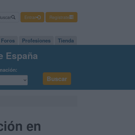
Buscar
Entrar
Regístrate
Foros
Profesiones
Tienda
de España
mación:
ción en