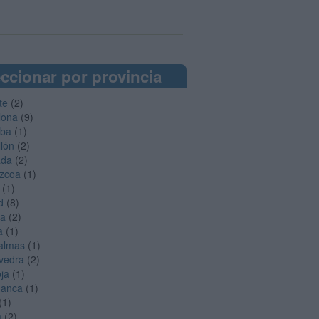
ccionar por provincia
te
(2)
lona
(9)
oba
(1)
llón
(2)
ada
(2)
zcoa
(1)
(1)
d
(8)
ga
(2)
a
(1)
almas
(1)
vedra
(2)
oja
(1)
manca
(1)
(1)
a
(2)