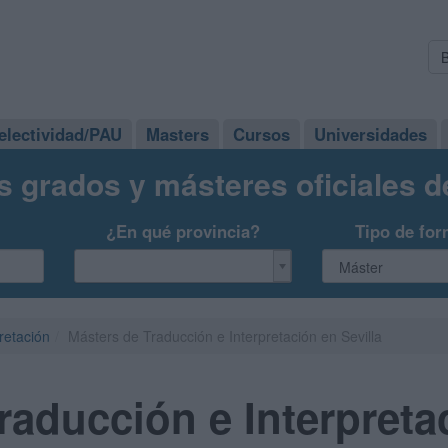
electividad/PAU
Masters
Cursos
Universidades
s grados y másteres oficiales 
¿En qué provincia?
Tipo de for
retación
Másters de Traducción e Interpretación en Sevilla
raducción e Interpreta