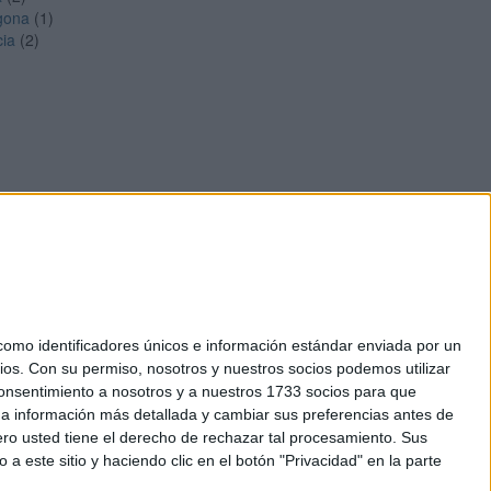
gona
(1)
cia
(2)
mo identificadores únicos e información estándar enviada por un
ios.
Con su permiso, nosotros y nuestros socios podemos utilizar
okies
 consentimiento a nosotros y a nuestros 1733 socios para que
el. +34 91 593 2767
 a información más detallada y cambiar sus preferencias antes de
o usted tiene el derecho de rechazar tal procesamiento. Sus
a este sitio y haciendo clic en el botón "Privacidad" en la parte