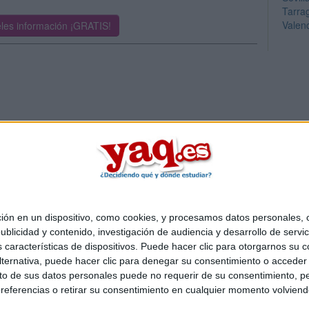
Tarra
Valen
les información ¡GRATIS!
 en un dispositivo, como cookies, y procesamos datos personales, co
Quiénes somos
|
Contactar
|
Anúnciate
blicidad y contenido, investigación de audiencia y desarrollo de servic
o legal
|
Politica de privacidad
|
Condiciones generales
|
Política de co
as características de dispositivos. Puede hacer clic para otorgarnos su
s Mediterráneo S.L.
- Diego de León 47 - 28006 Madrid [ESPAÑA] - T
ternativa, puede hacer clic para denegar su consentimiento o acceder
 de sus datos personales puede no requerir de su consentimiento, per
referencias o retirar su consentimiento en cualquier momento volviendo 