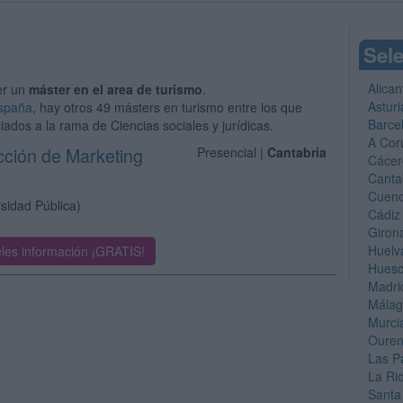
Sele
Alican
er un
máster en el area de turismo
.
Asturi
España
, hay otros 49 másters en turismo entre los que
Barce
iados a la rama de Ciencias sociales y jurídicas.
A Cor
ección de Marketing
Presencial |
Cantabria
Cácer
Canta
Cuen
sidad Pública)
Cádiz
Giron
Huelv
les información ¡GRATIS!
Hues
Madri
Mála
Murci
Oure
Las P
La Ri
Santa