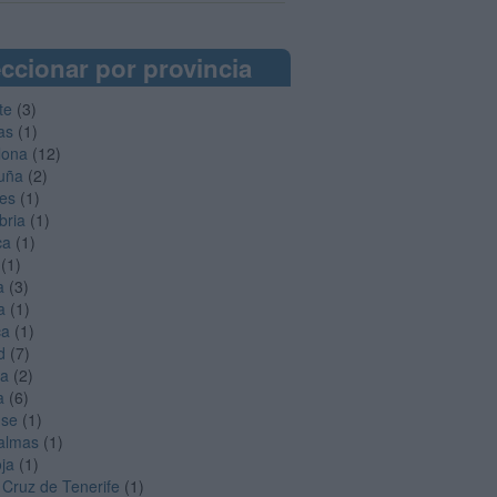
ccionar por provincia
te
(3)
as
(1)
lona
(12)
uña
(2)
es
(1)
bria
(1)
ca
(1)
(1)
a
(3)
a
(1)
ca
(1)
d
(7)
ga
(2)
a
(6)
nse
(1)
almas
(1)
oja
(1)
 Cruz de Tenerife
(1)