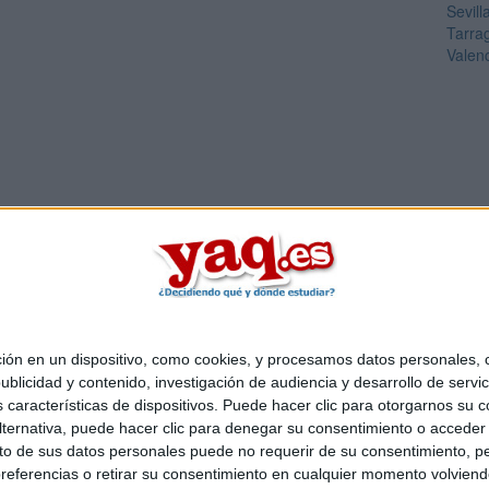
Sevill
Tarra
Valen
 en un dispositivo, como cookies, y procesamos datos personales, co
Quiénes somos
|
Contactar
|
Anúnciate
blicidad y contenido, investigación de audiencia y desarrollo de servic
o legal
|
Politica de privacidad
|
Condiciones generales
|
Política de co
as características de dispositivos. Puede hacer clic para otorgarnos su
s Mediterráneo S.L.
- Diego de León 47 - 28006 Madrid [ESPAÑA] - T
ternativa, puede hacer clic para denegar su consentimiento o acceder
 de sus datos personales puede no requerir de su consentimiento, per
referencias o retirar su consentimiento en cualquier momento volviendo 