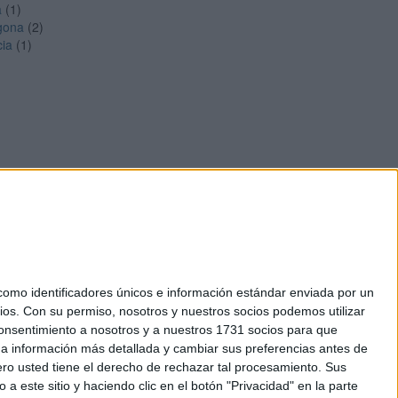
a
(1)
gona
(2)
cia
(1)
mo identificadores únicos e información estándar enviada por un
ios.
Con su permiso, nosotros y nuestros socios podemos utilizar
okies
 consentimiento a nosotros y a nuestros 1731 socios para que
el. +34 91 593 2767
 a información más detallada y cambiar sus preferencias antes de
o usted tiene el derecho de rechazar tal procesamiento. Sus
a este sitio y haciendo clic en el botón "Privacidad" en la parte