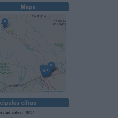
Mapa
Leaflet
|
©
OpenStreetMap
cipales cifras
 estudiantes:
18054