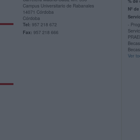
% de 
Campus Universitario de Rabanales
Nº de
14071
Córdoba
Servi
Córdoba
Tel:
957 218 672
- Pro
Servi
Fax:
957 218 666
PRAEM
Becas
Becas
Ver to