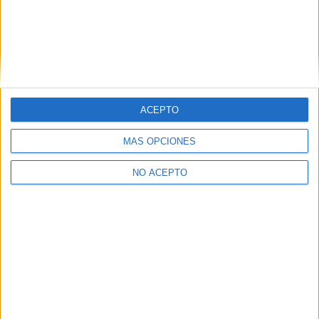
ACEPTO
MÁS OPCIONES
Leaflet
|
©
OpenStreetMap
NO ACEPTO
Quiénes somos
|
Contactar
|
Anúnciate
Aviso legal
|
Politica de privacidad
|
Condiciones generales
|
Política
de cookies
© 2003-2026
Compás Mediterráneo S.L.
- Diego de León 47 - 28006
Madrid [ESPAÑA] - Tel. +34 91 593 2767