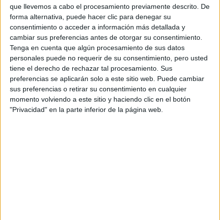
que llevemos a cabo el procesamiento previamente descrito. De
forma alternativa, puede hacer clic para denegar su
consentimiento o acceder a información más detallada y
cambiar sus preferencias antes de otorgar su consentimiento.
Tenga en cuenta que algún procesamiento de sus datos
personales puede no requerir de su consentimiento, pero usted
Contactar
tiene el derecho de rechazar tal procesamiento. Sus
preferencias se aplicarán solo a este sitio web. Puede cambiar
Puerta Nueva, s/n
sus preferencias o retirar su consentimiento en cualquier
14071
Córdoba
momento volviendo a este sitio y haciendo clic en el botón
Córdoba
"Privacidad" en la parte inferior de la página web.
Tel:
957 218 846
Fax:
957 218 902
Mapa
+
−