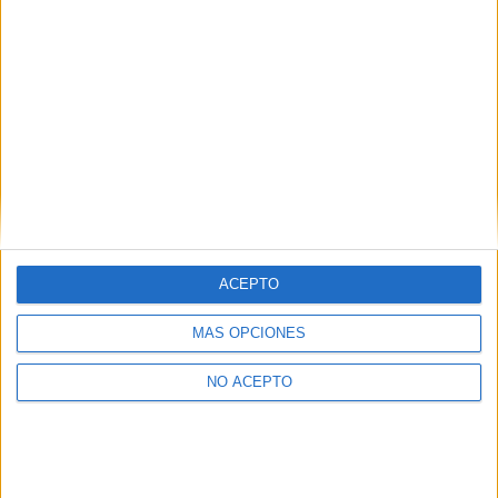
Dirección:
Avda. del Faro-Pintor Eduardo Sanz 6
39012
Santander
Cantabria
Tel:
942 398 144
Ver todos los contactos
Principales cifras
Nº de estudiantes:
220
Nº medio de alumnos por aula:
50
% de extranjeros:
6%
ACEPTO
Nº de profesores:
20
MÁS OPCIONES
Servicios de inserción laboral:
Bolsa de Trabajo
NO ACEPTO
Ver todas las cifras