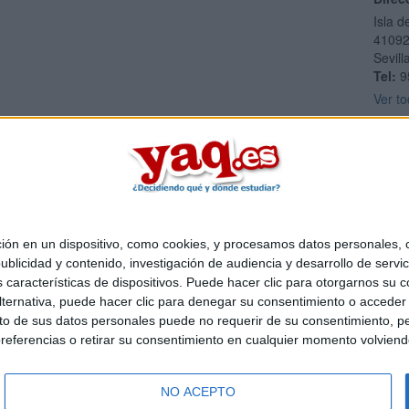
Isla d
4109
Sevill
Tel:
9
Ver to
 en un dispositivo, como cookies, y procesamos datos personales, co
Quiénes somos
|
Contactar
|
Anúnciate
blicidad y contenido, investigación de audiencia y desarrollo de servic
o legal
|
Politica de privacidad
|
Condiciones generales
|
Política de co
as características de dispositivos. Puede hacer clic para otorgarnos su
s Mediterráneo S.L.
- Diego de León 47 - 28006 Madrid [ESPAÑA] - T
ternativa, puede hacer clic para denegar su consentimiento o acceder
 de sus datos personales puede no requerir de su consentimiento, per
referencias o retirar su consentimiento en cualquier momento volviendo 
NO ACEPTO