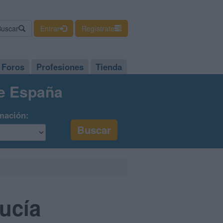
Buscar
Entrar
Regístrate
Foros
Profesiones
Tienda
de España
mación:
ucía