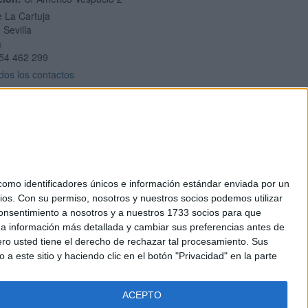
e La Cartuja
2
Sevilla
a
54 462 299
dos los contactos
mo identificadores únicos e información estándar enviada por un
ios.
Con su permiso, nosotros y nuestros socios podemos utilizar
okies
 consentimiento a nosotros y a nuestros 1733 socios para que
el. +34 91 593 2767
 a información más detallada y cambiar sus preferencias antes de
o usted tiene el derecho de rechazar tal procesamiento. Sus
a este sitio y haciendo clic en el botón "Privacidad" en la parte
ACEPTO