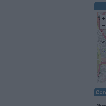
+
−
Con
Direc