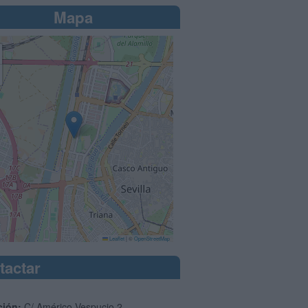
Mapa
Leaflet
|
©
OpenStreetMap
tactar
ción:
C/ Américo Vespucio 2