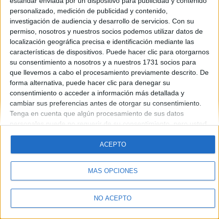
estándar enviada por un dispositivo para publicidad y contenido
Universidades que te interesan:
Universidad de Salamanca
personalizado, medición de publicidad y contenido,
investigación de audiencia y desarrollo de servicios.
Con su
permiso, nosotros y nuestros socios podemos utilizar datos de
localización geográfica precisa e identificación mediante las
características de dispositivos. Puede hacer clic para otorgarnos
su consentimiento a nosotros y a nuestros 1731 socios para
Quiénes somos
|
Contactar
|
Anúnciate
que llevemos a cabo el procesamiento previamente descrito. De
Aviso legal
|
Politica de privacidad
|
Condiciones generales
|
Política
forma alternativa, puede hacer clic para denegar su
de cookies
consentimiento o acceder a información más detallada y
© 2003-2026
Compás Mediterráneo S.L.
- Diego de León 47 - 28006
cambiar sus preferencias antes de otorgar su consentimiento.
Madrid [ESPAÑA] - Tel. +34 91 593 2767
Tenga en cuenta que algún procesamiento de sus datos
personales puede no requerir de su consentimiento, pero usted
tiene el derecho de rechazar tal procesamiento. Sus
preferencias se aplicarán solo a este sitio web. Puede cambiar
ACEPTO
sus preferencias o retirar su consentimiento en cualquier
momento volviendo a este sitio y haciendo clic en el botón
MÁS OPCIONES
"Privacidad" en la parte inferior de la página web.
NO ACEPTO