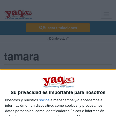
Toggl
navig
Buscar titulaciones
¿Dónde estoy?
tamara
Sobre ti
Soy:
Chica
Su privacidad es importante para nosotros
Nombre:
tamara
Nosotros y nuestros
socios
almacenamos y/o accedemos a
Elige las carreras que más te interesan:
Ciencias Políticas y
información en un dispositivo, como cookies, y procesamos
de la Administración Pública
datos personales, como identificadores únicos e información
Universidades que te interesan:
Universidad de Almería