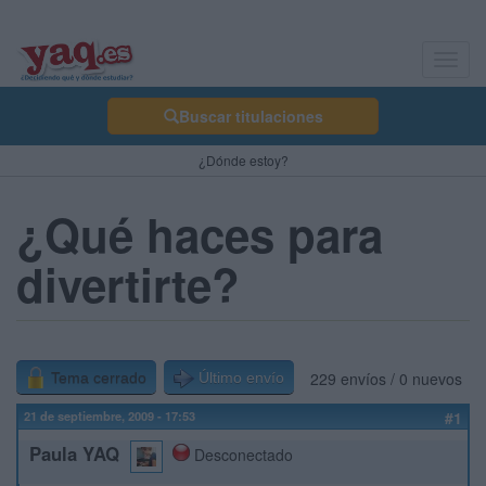
Toggl
navig
Buscar titulaciones
¿Dónde estoy?
¿Qué haces para
divertirte?
229 envíos / 0 nuevos
Tema cerrado
Último envío
21 de septiembre, 2009 - 17:53
#1
Paula YAQ
Desconectado