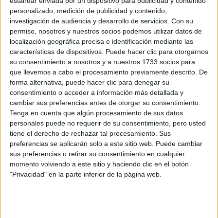
estándar enviada por un dispositivo para publicidad y contenido
creo que es uno de los grandes placeres de la vida.
personalizado, medición de publicidad y contenido,
¡¡Ah y cuando se da la situación, unas cañitas con los amigos
investigación de audiencia y desarrollo de servicios.
Con su
pues vienen muy bien!!
permiso, nosotros y nuestros socios podemos utilizar datos de
localización geográfica precisa e identificación mediante las
características de dispositivos. Puede hacer clic para otorgarnos
¡¡Un saludo y pasadlo bien!! :D
su consentimiento a nosotros y a nuestros 1733 socios para
que llevemos a cabo el procesamiento previamente descrito. De
Inicio
forma alternativa, puede hacer clic para denegar su
consentimiento o acceder a información más detallada y
29 de septiembre, 2009 - 14:52
#10
cambiar sus preferencias antes de otorgar su consentimiento.
peke1991
Tenga en cuenta que algún procesamiento de sus datos
Desconectado
personales puede no requerir de su consentimiento, pero usted
La verdad es que mi dia a dia esta completito de todo y cada
tiene el derecho de rechazar tal procesamiento. Sus
vez que tengo un ratito libre lo invierto en algo diferente.
preferencias se aplicarán solo a este sitio web. Puede cambiar
sus preferencias o retirar su consentimiento en cualquier
Mi mayor hobby es internet, no solo messenger o redes
momento volviendo a este sitio y haciendo clic en el botón
sociales sino que tambien lo uso para leer noticias de ultima
"Privacidad" en la parte inferior de la página web.
hora, ver videos de todo tipo...pero tambien invierto mi tiempo
libre en salir de casa : ir al cine, hacer nuevos amigos o
simplemente disfrutar de todo lo que me rodea; con todo esto
consigo tener mayor cultura al conocer lo ultimo en sociedad
asi como vocabulario. El salir hace que la persona sea mas