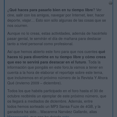
¿
Qué haces para pasarlo bien en tu tiempo libre
? Ver
cine, salir con los amigos, navegar por Internet, leer, hacer
deporte, viajar… Esto son sólo algunas de las cosas que se
nos ocurren.
Aunque no lo creas, estas actividades, además de hacértelo
pasar genial, te servirán el día de mañana para destacar
tanto a nivel personal como profesional.
Así que hemos abierto este foro para que nos cuentes
qué
haces tú para divertirte en tu tiempo libre y cómo crees
que eso te servirá para destacar en el futuro
. Toda la
información que pongáis en este foro,la vamos a tener en
cuenta a la hora de elaborar el reportaje sobre este tema,
que incluiremos en el próximo número de la Revista Y Ahora
Qué (invierno 2009 – diciembre).
Todos los que habéis participado en el foro hasta el 30 de
octubre recibiréis un ejemplar de este próximo número, que
os llegará a mediados de diciembre. Además, entre
todos hemos sorteado un MP3 Sansa Fuze de 4GB, y la
ganadora ha sido... Macarena Narváez Gallardo, alias
Macarena92
, que nos ha dejado
este