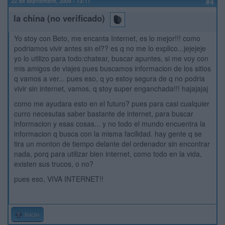
22 de septiembre, 2009 - 13:11
#4
la china (no verificado)
Yo stoy con Beto, me encanta Internet, es lo mejor!!! como
podriamos vivir antes sin el?? es q no me lo explico...jejejeje
yo lo utilizo para todo:chatear, buscar apuntes, si me voy con
mis amigos de viajes pues buscamos informacion de los sitios
q vamos a ver... pues eso, q yo estoy segura de q no podria
vivir sin internet, vamos, q stoy super enganchada!!! hajajajaj
como me ayudara esto en el futuro? pues para casi cualquier
curro necesutas saber bastante de internet, para buscar
informacion y esas cosas... y no todo el mundo encuentra la
informacion q busca con la misma facilidad. hay gente q se
tira un monton de tiempo delante del ordenador sin encontrar
nada, porq para utilizar bien internet, como todo en la vida,
existen sus trucos, o no?
pues eso, VIVA INTERNET!!
Inicio