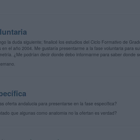
luntaria
go la duda siguiente; finalicé los estudios del Ciclo Formativo de Gra
 en el año 2004. Me gustaría presentarme a la fase voluntaria para subir
metría. ¿Me podrían decir donde debo informarme para saber donde se
temano.
pecífica
s oferta andalucia para presentarse en la fase específica?
ado que algunas como anatomia no la ofertan es verdad?