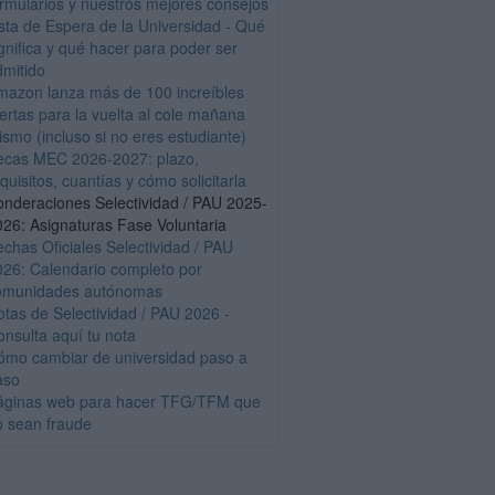
ormularios y nuestros mejores consejos
ista de Espera de la Universidad - Qué
gnifica y qué hacer para poder ser
dmitido
mazon lanza más de 100 increíbles
fertas para la vuelta al cole mañana
ismo (incluso si no eres estudiante)
ecas MEC 2026-2027: plazo,
quisitos, cuantías y cómo solicitarla
onderaciones Selectividad / PAU 2025-
026: Asignaturas Fase Voluntaria
echas Oficiales Selectividad / PAU
026: Calendario completo por
omunidades autónomas
otas de Selectividad / PAU 2026 -
onsulta aquí tu nota
ómo cambiar de universidad paso a
aso
áginas web para hacer TFG/TFM que
o sean fraude