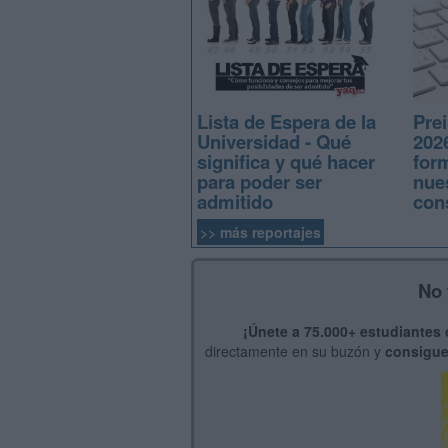
Lista de Espera de la
Prei
Universidad - Qué
2026
significa y qué hacer
for
para poder ser
nue
admitido
con
>> más reportajes
No 
¡Únete a 75.000+ estudiantes
directamente en su buzón y
consigue