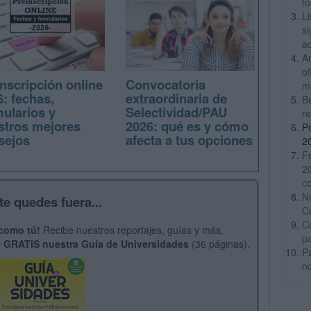
f
L
si
a
A
o
nscripción online
Convocatoria
m
: fechas,
extraordinaria de
B
mularios y
Selectividad/PAU
re
stros mejores
2026: qué es y cómo
P
sejos
afecta a tus opciones
2
F
2
c
N
te quedes fuera...
C
C
 como tú!
Recibe nuestros reportajes, guías y más,
p
 GRATIS nuestra Guía de Universidades
(36 páginas).
P
n