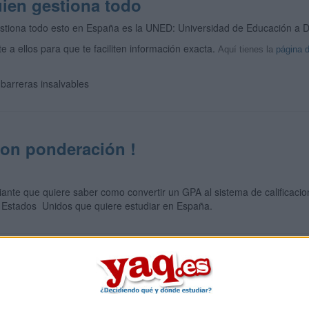
uien gestiona todo
estiona todo esto en España es la UNED: Universidad de Educación a D
te a ellos para que te faciliten información exacta.
Aquí tienes la
página 
n barreras insalvables
on ponderación !
iante que quiere saber como convertir un GPA al sistema de calificac
 Estados Unidos que quiere estudiar en España.