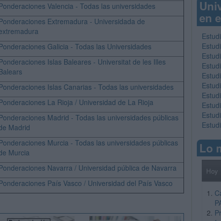
Uni
Ponderaciones Valencia - Todas las universidades
en e
Ponderaciones Extremadura - Universidada de
extremadura
Estudi
Estud
Ponderaciones Galicia - Todas las Universidades
Estud
Ponderaciones Islas Baleares - Universitat de les Illes
Estud
Balears
Estud
Estud
Ponderaciones Islas Canarias - Todas las universidades
Estud
Ponderaciones La Rioja / Universidad de La Rioja
Estud
Estud
Ponderaciones Madrid - Todas las universidades públicas
Estud
de Madrid
Ponderaciones Murcia - Todas las universidades públicas
Lo 
de Murcia
Ponderaciones Navarra / Universidad pública de Navarra
Hoy
Ponderaciones País Vasco / Universidad del País Vasco
C
P
Pr