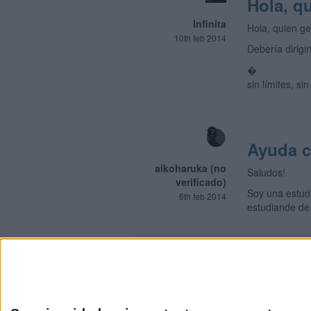
Hola, q
Infinita
Hola, quien g
10th feb 2014
Debería dirigir
�
sin límites, si
Ayuda c
aikoharuka (no
Saludos!
verificado)
Soy una estud
6th feb 2014
estudiande de