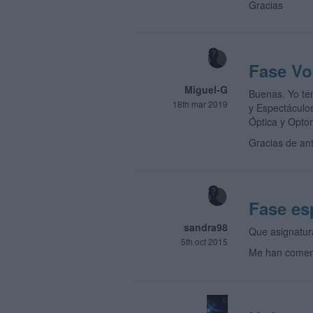
Gracias
Fase Vo
Miguel-G
Buenas. Yo ten
18th mar 2019
y Espectáculos
Óptica y Opto
Gracias de an
Fase es
sandra98
Que asignatura
5th oct 2015
Me han coment