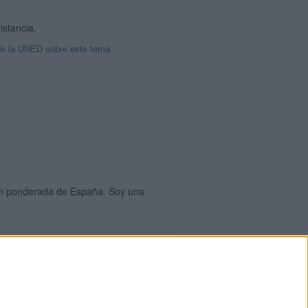
istancia.
de la UNED sobre este tema
.
ion ponderada de España. Soy una