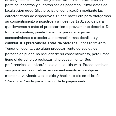
asignaturas como historia que se me quedan mejor cuando lo
permiso, nosotros y nuestros socios podemos utilizar datos de
comentamos y nos lo explicamos entre nosotros. Si estudias en
localización geográfica precisa e identificación mediante las
compañia siempre pueden ayudarte a entender cosas que no
características de dispositivos. Puede hacer clic para otorgarnos
sabias y a la viceversa, servir tu de ayuda para el resto. Eso
su consentimiento a nosotros y a nuestros 1731 socios para
si...hay que saber elegir bien la compañia!
�
que llevemos a cabo el procesamiento previamente descrito. De
-Marteta-
forma alternativa, puede hacer clic para denegar su
consentimiento o acceder a información más detallada y
cambiar sus preferencias antes de otorgar su consentimiento.
Tenga en cuenta que algún procesamiento de sus datos
personales puede no requerir de su consentimiento, pero usted
tiene el derecho de rechazar tal procesamiento. Sus
Infinita
preferencias se aplicarán solo a este sitio web. Puede cambiar
31st oct 2007
sus preferencias o retirar su consentimiento en cualquier
Yo, a estudiar sola que si
momento volviendo a este sitio y haciendo clic en el botón
"Privacidad" en la parte inferior de la página web.
Yo, a estudiar sola que si no me despisto con una mosca,
pero para repasar, resolver dudas, mejor con compañeros.
�
sin límites, sin barreras insalvables