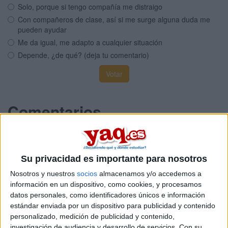
Solo, porque si tengo compañía me distraigo
Con compañeros de clase, así si me surge alguna duda me
pueden ayudar
Me da igual, me adapto a cualquier situación
Depende, ¿de qué? (deja tu comentario)
Comentarios
Su privacidad es importante para nosotros
Marteta
Nosotros y nuestros
socios
almacenamos y/o accedemos a
27th oct 2007
información en un dispositivo, como cookies, y procesamos
datos personales, como identificadores únicos e información
Con compañeros
estándar enviada por un dispositivo para publicidad y contenido
personalizado, medición de publicidad y contenido,
Prefiero hacerlo con compañeros de clase, sobre todo en
investigación de audiencia y desarrollo de servicios.
Con su