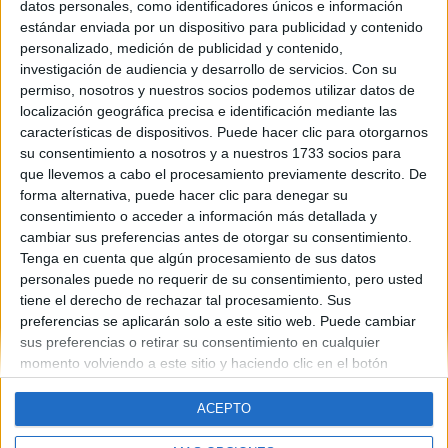
datos personales, como identificadores únicos e información
Menos de una hora
estándar enviada por un dispositivo para publicidad y contenido
Entre una y dos horas
personalizado, medición de publicidad y contenido,
Más de dos horas
investigación de audiencia y desarrollo de servicios.
Con su
No estudio a diario, me doy el atracón antes de los exámenes
permiso, nosotros y nuestros socios podemos utilizar datos de
(deja tu comentario)
localización geográfica precisa e identificación mediante las
características de dispositivos. Puede hacer clic para otorgarnos
su consentimiento a nosotros y a nuestros 1733 socios para
que llevemos a cabo el procesamiento previamente descrito. De
forma alternativa, puede hacer clic para denegar su
consentimiento o acceder a información más detallada y
cambiar sus preferencias antes de otorgar su consentimiento.
Tenga en cuenta que algún procesamiento de sus datos
personales puede no requerir de su consentimiento, pero usted
Quiénes somos
|
Contactar
|
Anúnciate
tiene el derecho de rechazar tal procesamiento. Sus
Aviso legal
|
Politica de privacidad
|
Condiciones generales
|
Política
preferencias se aplicarán solo a este sitio web. Puede cambiar
de cookies
sus preferencias o retirar su consentimiento en cualquier
© 2003-2026
Compás Mediterráneo S.L.
- Diego de León 47 - 28006
momento volviendo a este sitio y haciendo clic en el botón
Madrid [ESPAÑA] - Tel. +34 91 593 2767
"Privacidad" en la parte inferior de la página web.
ACEPTO