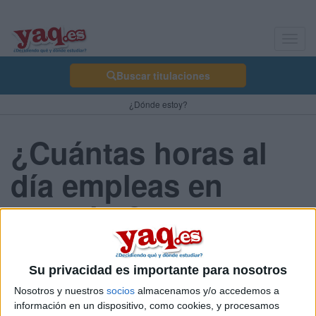
Toggl
navig
Buscar titulaciones
¿Dónde estoy?
¿Cuántas horas al
día empleas en
estudiar?
Ver
Resultados
Su privacidad es importante para nosotros
Nosotros y nuestros
socios
almacenamos y/o accedemos a
información en un dispositivo, como cookies, y procesamos