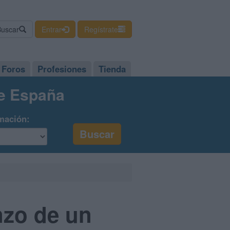
Buscar
Entrar
Regístrate
Foros
Profesiones
Tienda
de España
mación:
nzo de un