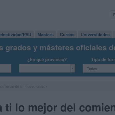
electividad/PAU
Masters
Cursos
Universidades
s grados y másteres oficiales 
¿En qué provincia?
Tipo de for
 comienzo de un nuevo curso?
 ti lo mejor del comie