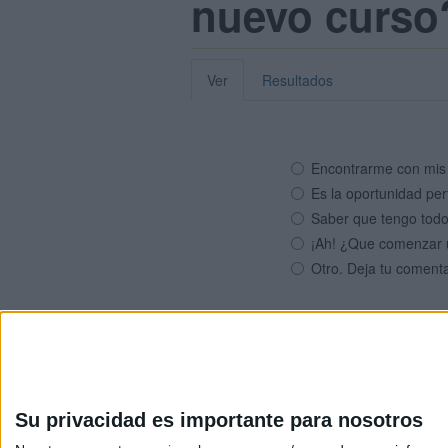
nuevo curso
Ver
Resultados
Encontrarme con mis 
Es la oportunidad per
Saber que tengo todo
¡Ah! ¿Que comenzar 
Otro. Deja tu comenta
Su privacidad es importante para nosotros