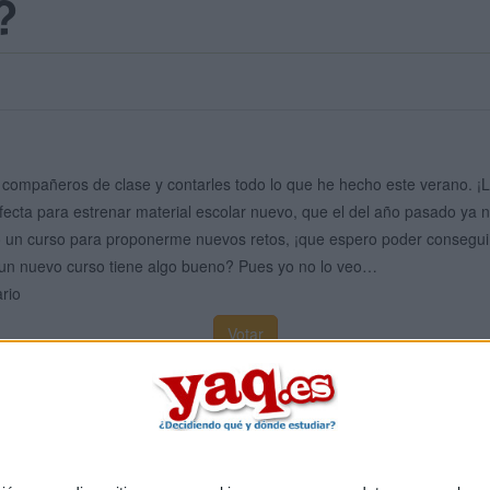
?
compañeros de clase y contarles todo lo que he hecho este verano. 
fecta para estrenar material escolar nuevo, que el del año pasado ya 
 un curso para proponerme nuevos retos, ¡que espero poder consegui
un nuevo curso tiene algo bueno? Pues yo no lo veo…
rio