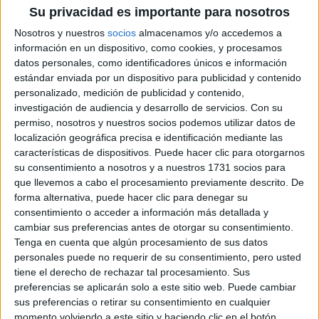
Su privacidad es importante para nosotros
carlos
Nosotros y nuestros
socios
almacenamos y/o accedemos a
información en un dispositivo, como cookies, y procesamos
Sobre ti
datos personales, como identificadores únicos e información
estándar enviada por un dispositivo para publicidad y contenido
Soy:
Chico
personalizado, medición de publicidad y contenido,
Nombre:
investigación de audiencia y desarrollo de servicios.
Con su
carlos
permiso, nosotros y nuestros socios podemos utilizar datos de
localización geográfica precisa e identificación mediante las
S
características de dispositivos. Puede hacer clic para otorgarnos
su consentimiento a nosotros y a nuestros 1731 socios para
Sobre ti
que llevemos a cabo el procesamiento previamente descrito. De
forma alternativa, puede hacer clic para denegar su
consentimiento o acceder a información más detallada y
Soy:
Chico
cambiar sus preferencias antes de otorgar su consentimiento.
Nombre:
S
Tenga en cuenta que algún procesamiento de sus datos
personales puede no requerir de su consentimiento, pero usted
tiene el derecho de rechazar tal procesamiento. Sus
(current)
first
anterior
...
1282
1283
1284
1285
1286
preferencias se aplicarán solo a este sitio web. Puede cambiar
siguiente
last
sus preferencias o retirar su consentimiento en cualquier
momento volviendo a este sitio y haciendo clic en el botón