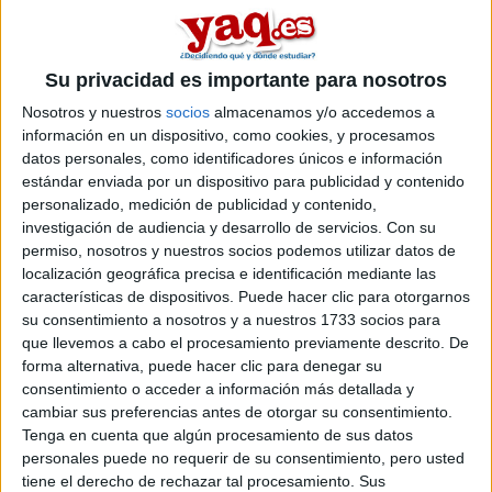
grados individualmente.
Gracias
3 comentarios
Su privacidad es importante para nosotros
Nosotros y nuestros
socios
almacenamos y/o accedemos a
Informatica en la UPC
información en un dispositivo, como cookies, y procesamos
datos personales, como identificadores únicos e información
CATxD 11/06/2011
estándar enviada por un dispositivo para publicidad y contenido
Hola, me gustaría que alguien que haya estudiado Informática en
personalizado, medición de publicidad y contenido,
la Universidad Politécnica de Catalunya me diera información
investigación de audiencia y desarrollo de servicios.
Con su
sobre la carrera y la universidad. Se agradecerá una opinión
permiso, nosotros y nuestros socios podemos utilizar datos de
personal. Muchas gracias.
localización geográfica precisa e identificación mediante las
características de dispositivos. Puede hacer clic para otorgarnos
su consentimiento a nosotros y a nuestros 1733 socios para
La investigación no ha
que llevemos a cabo el procesamiento previamente descrito. De
forma alternativa, puede hacer clic para denegar su
mejorado en las
consentimiento o acceder a información más detallada y
universidades
cambiar sus preferencias antes de otorgar su consentimiento.
Tenga en cuenta que algún procesamiento de sus datos
María del Río 25/05/2011
personales puede no requerir de su consentimiento, pero usted
A pesar de que los gastos de investigación en España se han
tiene el derecho de rechazar tal procesamiento. Sus