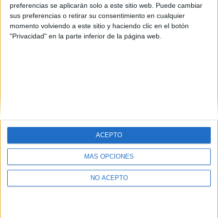
incrementado, las universidades no han mejorado los servicios
preferencias se aplicarán solo a este sitio web. Puede cambiar
internos de apoyo a la investigación. Así lo indica un estudio
sus preferencias o retirar su consentimiento en cualquier
publicado en la revista
The Service Industries Journal
en el que
momento volviendo a este sitio y haciendo clic en el botón
las públicas salen mejor paradas que las privadas.
"Privacidad" en la parte inferior de la página web.
leer más
(current)
1
2
siguiente
last
ACEPTO
Quiénes somos
|
Contactar
|
Anúnciate
MÁS OPCIONES
Aviso legal
|
Politica de privacidad
|
Condiciones generales
|
Política
de cookies
© 2003-2026
Compás Mediterráneo S.L.
- Diego de León 47 - 28006
NO ACEPTO
Madrid [ESPAÑA] - Tel. +34 91 593 2767