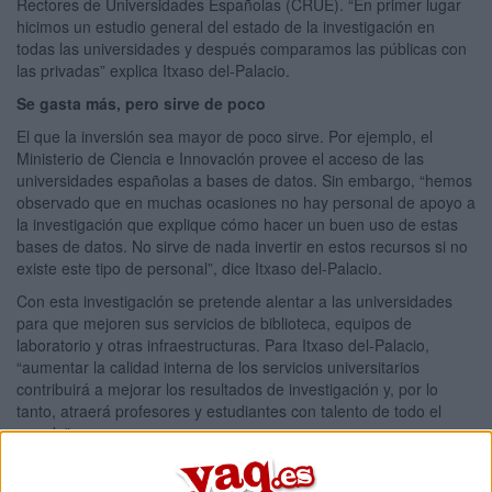
Rectores de Universidades Españolas (CRUE). “En primer lugar
hicimos un estudio general del estado de la investigación en
todas las universidades y después comparamos las públicas con
las privadas” explica Itxaso del-Palacio.
Se gasta más, pero sirve de poco
El que la inversión sea mayor de poco sirve. Por ejemplo, el
Ministerio de Ciencia e Innovación provee el acceso de las
universidades españolas a bases de datos. Sin embargo, “hemos
observado que en muchas ocasiones no hay personal de apoyo a
la investigación que explique cómo hacer un buen uso de estas
bases de datos. No sirve de nada invertir en estos recursos si no
existe este tipo de personal”, dice Itxaso del-Palacio.
Con esta investigación se pretende alentar a las universidades
para que mejoren sus servicios de biblioteca, equipos de
laboratorio y otras infraestructuras. Para Itxaso del-Palacio,
“aumentar la calidad interna de los servicios universitarios
contribuirá a mejorar los resultados de investigación y, por lo
tanto, atraerá profesores y estudiantes con talento de todo el
mundo”.
Artículos recomendados