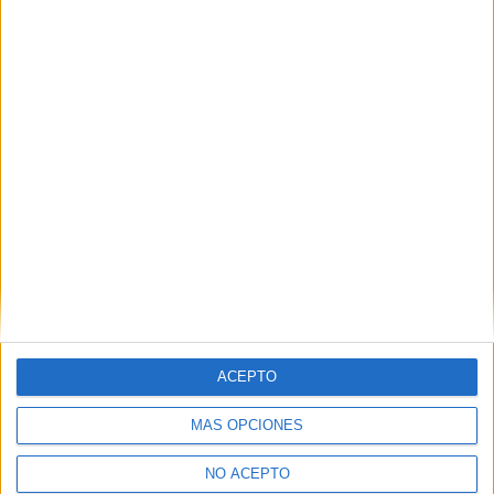
No te quedes fuera...
¡Únete a 75.000+ estudiantes como tú!
Recibe nuestros
reportajes, guías y más, directamente en su buzón y
consigue
GRATIS nuestra Guía de Universidades
(36 páginas).
ACEPTO
MÁS OPCIONES
NO ACEPTO