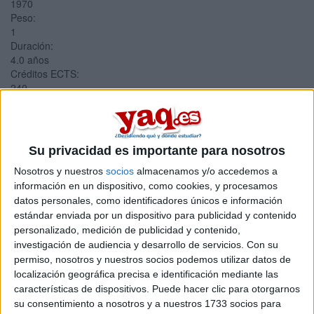
1970
Peso:
1
Duración:
4.0 años
Créditos ECTS:
240
Coste primer año:
1015 €
Nota de Corte:
12.250
Su privacidad es importante para nosotros
Grado en Antropología
Nosotros y nuestros
socios
almacenamos y/o accedemos a
información en un dispositivo, como cookies, y procesamos
Social y Cultural
datos personales, como identificadores únicos e información
estándar enviada por un dispositivo para publicidad y contenido
Impartido en:
personalizado, medición de publicidad y contenido,
Facultad de Ciencias Políticas y Sociología
investigación de audiencia y desarrollo de servicios.
Con su
Estudio:
permiso, nosotros y nuestros socios podemos utilizar datos de
Antropología
localización geográfica precisa e identificación mediante las
Año del plan:
características de dispositivos. Puede hacer clic para otorgarnos
1970
su consentimiento a nosotros y a nuestros 1733 socios para
Peso: