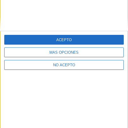
Créditos ECTS:
240
Coste primer año:
1015 €
Nota de Corte:
5.778
ACEPTO
(current)
first
anterior
...
3190
3191
3192
3193
3194
...
siguiente
last
MÁS OPCIONES
NO ACEPTO
Quiénes somos
|
Contactar
|
Anúnciate
Aviso legal
|
Politica de privacidad
|
Condiciones generales
|
Política
de cookies
© 2003-2026
Compás Mediterráneo S.L.
- Diego de León 47 - 28006
Madrid [ESPAÑA] - Tel. +34 91 593 2767