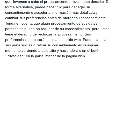
que llevemos a cabo el procesamiento previamente descrito. De
1
forma alternativa, puede hacer clic para denegar su
Duración:
consentimiento o acceder a información más detallada y
4.0 años
cambiar sus preferencias antes de otorgar su consentimiento.
Créditos ECTS:
Tenga en cuenta que algún procesamiento de sus datos
240
Coste primer año:
personales puede no requerir de su consentimiento, pero usted
1015 €
tiene el derecho de rechazar tal procesamiento. Sus
Nota de Corte:
preferencias se aplicarán solo a este sitio web. Puede cambiar
5.000
sus preferencias o retirar su consentimiento en cualquier
momento volviendo a este sitio y haciendo clic en el botón
Grado en Ciencias Políticas
"Privacidad" en la parte inferior de la página web.
Impartido en:
Facultad de Ciencias Políticas y Sociología
Estudio:
Ciencias Políticas y de la Administración Pública
Año del plan:
1970
Peso:
1
Duración:
4.0 años