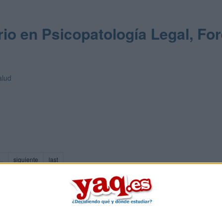
rio en Psicopatología Legal, Fo
alud
..
siguiente
last