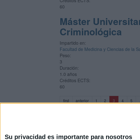
Créditos ECTS:
60
Máster Universita
Criminológica
Impartido en:
Facultad de Medicina y Ciencias de la S
Peso:
3
Duración:
1.0 años
Créditos ECTS:
60
(current)
first
anterior
1
2
3
4
5
.
Su privacidad es importante para nosotros