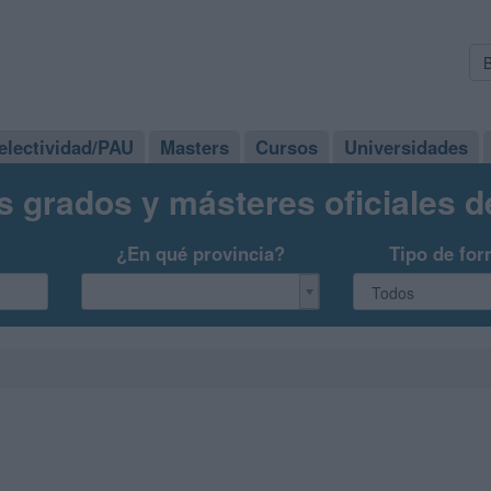
electividad/PAU
Masters
Cursos
Universidades
s grados y másteres oficiales 
¿En qué provincia?
Tipo de for
a