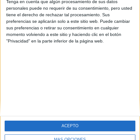
90
Tenga en cuenta que algún procesamiento de sus datos
Coste primer año:
personales puede no requerir de su consentimiento, pero usted
2490 €
tiene el derecho de rechazar tal procesamiento. Sus
preferencias se aplicarán solo a este sitio web. Puede cambiar
Máster Universitario en
sus preferencias o retirar su consentimiento en cualquier
momento volviendo a este sitio y haciendo clic en el botón
Ingeniería Biomédica
"Privacidad" en la parte inferior de la página web.
Impartido en:
Escuela Técnica Superior de Ingeniería Industrial de Barcelona
Peso:
3
Duración:
1.0 años
Créditos ECTS:
60
(current)
first
anterior
1
2
3
4
5
...
siguiente
last
ACEPTO
MÁS OPCIONES