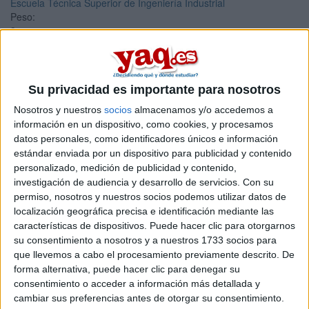
Escuela Técnica Superior de Ingeniería Industrial
Peso:
3
Duración:
1.0 años
Créditos ECTS:
60
Su privacidad es importante para nosotros
Coste primer año:
Nosotros y nuestros
socios
almacenamos y/o accedemos a
2120 €
información en un dispositivo, como cookies, y procesamos
Máster Universitario en
datos personales, como identificadores únicos e información
estándar enviada por un dispositivo para publicidad y contenido
Neuroingeniería y
personalizado, medición de publicidad y contenido,
Rehabilitación
investigación de audiencia y desarrollo de servicios.
Con su
permiso, nosotros y nuestros socios podemos utilizar datos de
localización geográfica precisa e identificación mediante las
Impartido en:
características de dispositivos. Puede hacer clic para otorgarnos
Escuela Técnica Superior de Ingeniería Industrial de Barcelona
su consentimiento a nosotros y a nuestros 1733 socios para
Peso:
que llevemos a cabo el procesamiento previamente descrito. De
3
forma alternativa, puede hacer clic para denegar su
Duración:
1.5 años
consentimiento o acceder a información más detallada y
Créditos ECTS:
cambiar sus preferencias antes de otorgar su consentimiento.