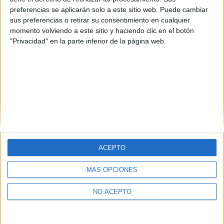
Estos titulados trabajan para aumentar la producción y simplificar
preferencias se aplicarán solo a este sitio web. Puede cambiar
los procesos productivos, mediante el uso de la electrónica.
sus preferencias o retirar su consentimiento en cualquier
Debido a la innovación tecnológica, la utilización de elementos
momento volviendo a este sitio y haciendo clic en el botón
electrónicos y de automatización está muy presente en todos los
"Privacidad" en la parte inferior de la página web.
ámbitos de nuestra vida.
leer más
(current)
first
anterior
...
11
12
13
14
15
ACEPTO
Quiénes somos
|
Contactar
|
Anúnciate
MÁS OPCIONES
Aviso legal
|
Politica de privacidad
|
Condiciones generales
|
Política
de cookies
NO ACEPTO
© 2003-2026
Compás Mediterráneo S.L.
- Diego de León 47 - 28006
Madrid [ESPAÑA] - Tel. +34 91 593 2767