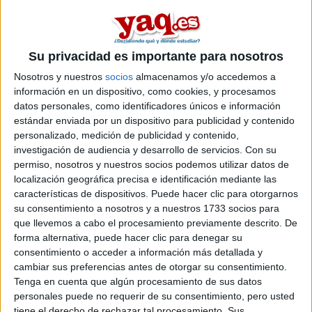
malaga. dicen que las ingenierias en malaga son mas jodidas que
en cordoba por los profesores y tal, asi que nose si irme.
leer más
Su privacidad es importante para nosotros
Dobles grados del ámbito
Nosotros y nuestros
socios
almacenamos y/o accedemos a
información en un dispositivo, como cookies, y procesamos
científico
datos personales, como identificadores únicos e información
estándar enviada por un dispositivo para publicidad y contenido
Laso 27/07/2011
personalizado, medición de publicidad y contenido,
Hola, conozco dobles grados como por ejemplo el que se ofrece
investigación de audiencia y desarrollo de servicios.
Con su
de ingeniería electrónica Más A.D.E. Pero yo quería preguntar
permiso, nosotros y nuestros socios podemos utilizar datos de
por dobles grados que solamente contengan 2 carreras del
localización geográfica precisa e identificación mediante las
ámbito científico, conozco algunas, pero seguro que em podríais
características de dispositivos. Puede hacer clic para otorgarnos
ayudar a encontrar algunas más ; conozco:
su consentimiento a nosotros y a nuestros 1733 socios para
-Matemáticas + ingeniería informática
que llevemos a cabo el procesamiento previamente descrito. De
Ingeniería química + ambientales
forma alternativa, puede hacer clic para denegar su
consentimiento o acceder a información más detallada y
leer más
cambiar sus preferencias antes de otorgar su consentimiento.
Tenga en cuenta que algún procesamiento de sus datos
Ingeniería Eléctrica
personales puede no requerir de su consentimiento, pero usted
tiene el derecho de rechazar tal procesamiento. Sus