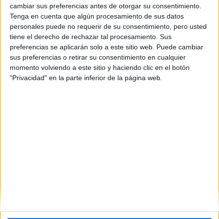
Coste primer año:
cambiar sus preferencias antes de otorgar su consentimiento.
3181 €
Tenga en cuenta que algún procesamiento de sus datos
personales puede no requerir de su consentimiento, pero usted
Máster Universitario en
tiene el derecho de rechazar tal procesamiento. Sus
preferencias se aplicarán solo a este sitio web. Puede cambiar
Sistemas y Accionamientos
sus preferencias o retirar su consentimiento en cualquier
Eléctricos / Master in Electric
momento volviendo a este sitio y haciendo clic en el botón
"Privacidad" en la parte inferior de la página web.
Power Systems and Drives
Impartido en:
Escuela Técnica Superior de Ingeniería Industrial de Barcelona
Peso:
3
Duración:
1.0 años
Créditos ECTS:
60
Coste primer año:
1660 €
(current)
1
2
3
4
5
...
siguiente
last