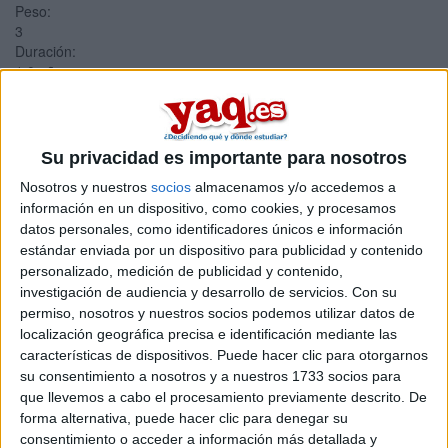
Peso:
3
Duración:
1.0 años
Créditos ECTS:
60
Coste primer año:
1806 €
Su privacidad es importante para nosotros
Máster Universitario en
Nosotros y nuestros
socios
almacenamos y/o accedemos a
información en un dispositivo, como cookies, y procesamos
Ingeniería en Movilidad
datos personales, como identificadores únicos e información
Eléctrica
estándar enviada por un dispositivo para publicidad y contenido
personalizado, medición de publicidad y contenido,
investigación de audiencia y desarrollo de servicios.
Con su
Impartido en:
permiso, nosotros y nuestros socios podemos utilizar datos de
Escuela Técnica Superior de Ingeniería del Diseño
localización geográfica precisa e identificación mediante las
Peso:
características de dispositivos. Puede hacer clic para otorgarnos
3
su consentimiento a nosotros y a nuestros 1733 socios para
Duración:
que llevemos a cabo el procesamiento previamente descrito. De
1.5 años
Créditos ECTS:
forma alternativa, puede hacer clic para denegar su
90
consentimiento o acceder a información más detallada y