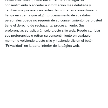
3
consentimiento o acceder a información más detallada y
Duración:
cambiar sus preferencias antes de otorgar su consentimiento.
1.0 años
Tenga en cuenta que algún procesamiento de sus datos
Créditos ECTS:
personales puede no requerir de su consentimiento, pero usted
60
tiene el derecho de rechazar tal procesamiento. Sus
Coste primer año:
preferencias se aplicarán solo a este sitio web. Puede cambiar
821 €
sus preferencias o retirar su consentimiento en cualquier
Máster Universitario en
momento volviendo a este sitio y haciendo clic en el botón
"Privacidad" en la parte inferior de la página web.
Transporte Sostenible y
Sistemas Eléctricos de
Potencia
Impartido en:
Centro Internacional Postgrado
Peso:
3
Duración:
2.0 años
Créditos ECTS: