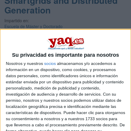
Smartgrids and Distributed
Generation
Impartido en:
Escuela de Máster y Doctorado
Peso:
3
Duración:
1.5 años
Su privacidad es importante para nosotros
Créditos ECTS:
90
Nosotros y nuestros
socios
almacenamos y/o accedemos a
Coste primer año:
información en un dispositivo, como cookies, y procesamos
2640 €
datos personales, como identificadores únicos e información
estándar enviada por un dispositivo para publicidad y contenido
Máster Universitario en
personalizado, medición de publicidad y contenido,
Sistemas de Energía
investigación de audiencia y desarrollo de servicios.
Con su
permiso, nosotros y nuestros socios podemos utilizar datos de
Eléctrica
localización geográfica precisa e identificación mediante las
características de dispositivos. Puede hacer clic para otorgarnos
Impartido en:
su consentimiento a nosotros y a nuestros 1733 socios para
Escuela Técnica Superior de Ingeniería
que llevemos a cabo el procesamiento previamente descrito. De
Peso:
forma alternativa, puede hacer clic para denegar su