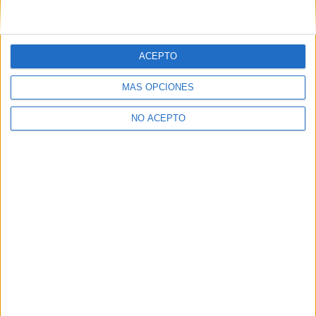
120
Coste primer año:
4500 €
ACEPTO
(current)
first
anterior
1
2
3
4
5
...
siguiente
last
MÁS OPCIONES
NO ACEPTO
Quiénes somos
|
Contactar
|
Anúnciate
Aviso legal
|
Politica de privacidad
|
Condiciones generales
|
Política
de cookies
© 2003-2026
Compás Mediterráneo S.L.
- Diego de León 47 - 28006
Madrid [ESPAÑA] - Tel. +34 91 593 2767