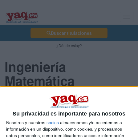
Toggl
navig
Buscar titulaciones
¿Dónde estoy?
Ingeniería
Matemática
Ingeniería Matemática
Ingeniería Matemática
Su privacidad es importante para nosotros
Utilizando el lenguaje y herramientas que proporcionan la
Nosotros y nuestros
socios
almacenamos y/o accedemos a
matemáticas, estos ingenieros resuelven problemas muy diversos
información en un dispositivo, como cookies, y procesamos
en el mundo de la industria, de la empresa y de la administración
datos personales, como identificadores únicos e información