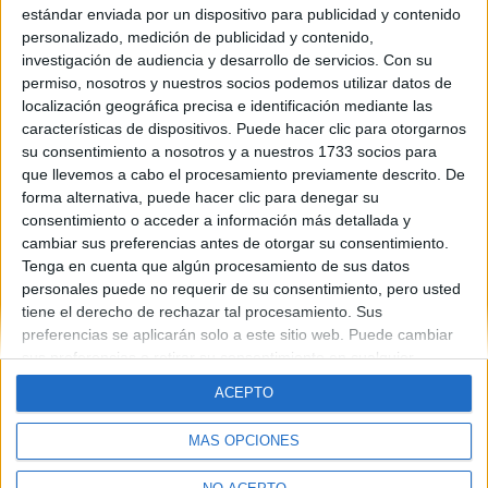
pública.
estándar enviada por un dispositivo para publicidad y contenido
personalizado, medición de publicidad y contenido,
leer más
investigación de audiencia y desarrollo de servicios.
Con su
permiso, nosotros y nuestros socios podemos utilizar datos de
(current)
first
anterior
...
2
3
4
5
6
localización geográfica precisa e identificación mediante las
características de dispositivos. Puede hacer clic para otorgarnos
su consentimiento a nosotros y a nuestros 1733 socios para
que llevemos a cabo el procesamiento previamente descrito. De
forma alternativa, puede hacer clic para denegar su
consentimiento o acceder a información más detallada y
cambiar sus preferencias antes de otorgar su consentimiento.
Tenga en cuenta que algún procesamiento de sus datos
Quiénes somos
|
Contactar
|
Anúnciate
personales puede no requerir de su consentimiento, pero usted
Aviso legal
|
Politica de privacidad
|
Condiciones generales
|
Política
tiene el derecho de rechazar tal procesamiento. Sus
de cookies
preferencias se aplicarán solo a este sitio web. Puede cambiar
© 2003-2026
Compás Mediterráneo S.L.
- Diego de León 47 - 28006
Madrid [ESPAÑA] - Tel. +34 91 593 2767
sus preferencias o retirar su consentimiento en cualquier
momento volviendo a este sitio y haciendo clic en el botón
ACEPTO
"Privacidad" en la parte inferior de la página web.
MÁS OPCIONES