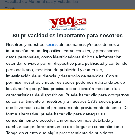
Facultad de Matemáticas y Estadística
Peso:
3
Duración:
1.0 años
Créditos ECTS:
Su privacidad es importante para nosotros
60
Nosotros y nuestros
socios
almacenamos y/o accedemos a
Máster Universitario en
información en un dispositivo, como cookies, y procesamos
datos personales, como identificadores únicos e información
Modelización Matemática
estándar enviada por un dispositivo para publicidad y contenido
personalizado, medición de publicidad y contenido,
Impartido en:
investigación de audiencia y desarrollo de servicios.
Con su
Facultad de Ciencias
permiso, nosotros y nuestros socios podemos utilizar datos de
Peso:
localización geográfica precisa e identificación mediante las
3
características de dispositivos. Puede hacer clic para otorgarnos
Duración:
su consentimiento a nosotros y a nuestros 1733 socios para
1.0 años
que llevemos a cabo el procesamiento previamente descrito. De
Créditos ECTS:
60
forma alternativa, puede hacer clic para denegar su
Coste primer año:
consentimiento o acceder a información más detallada y
1940 €
cambiar sus preferencias antes de otorgar su consentimiento.
Tenga en cuenta que algún procesamiento de sus datos