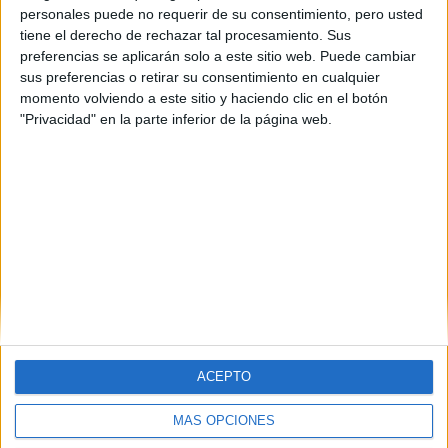
Máster Universitario en
personales puede no requerir de su consentimiento, pero usted
tiene el derecho de rechazar tal procesamiento. Sus
Cálculo y Modelización
preferencias se aplicarán solo a este sitio web. Puede cambiar
Científica
sus preferencias o retirar su consentimiento en cualquier
momento volviendo a este sitio y haciendo clic en el botón
Impartido en:
"Privacidad" en la parte inferior de la página web.
Facultad de Ciencias
Peso:
3
Duración:
1.0 años
Créditos ECTS:
60
(current)
1
2
3
4
5
siguiente
last
ACEPTO
MÁS OPCIONES