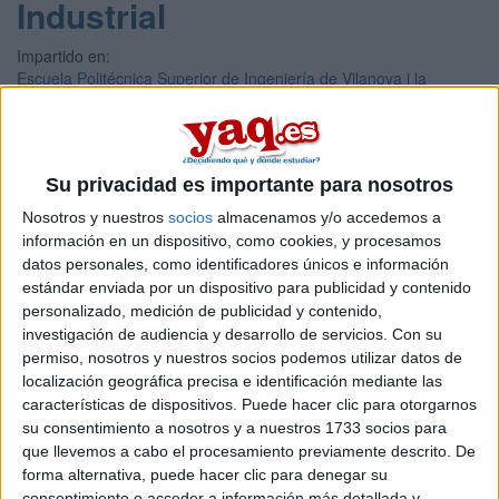
Industrial
Impartido en:
Escuela Politécnica Superior de Ingeniería de Vilanova i la
Geltrú
Peso:
3
Duración:
Su privacidad es importante para nosotros
1.5 años
Créditos ECTS:
Nosotros y nuestros
socios
almacenamos y/o accedemos a
90
información en un dispositivo, como cookies, y procesamos
Coste primer año:
datos personales, como identificadores únicos e información
2490 €
estándar enviada por un dispositivo para publicidad y contenido
personalizado, medición de publicidad y contenido,
Máster Universitario en
investigación de audiencia y desarrollo de servicios.
Con su
Visión por Computador y
permiso, nosotros y nuestros socios podemos utilizar datos de
localización geográfica precisa e identificación mediante las
Robótica
características de dispositivos. Puede hacer clic para otorgarnos
su consentimiento a nosotros y a nuestros 1733 socios para
Impartido en:
que llevemos a cabo el procesamiento previamente descrito. De
Escuela Politécnica Superior
forma alternativa, puede hacer clic para denegar su
Peso:
consentimiento o acceder a información más detallada y