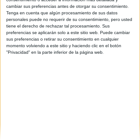
3
cambiar sus preferencias antes de otorgar su consentimiento.
Duración:
Tenga en cuenta que algún procesamiento de sus datos
2.0 años
personales puede no requerir de su consentimiento, pero usted
Créditos ECTS:
tiene el derecho de rechazar tal procesamiento. Sus
120
preferencias se aplicarán solo a este sitio web. Puede cambiar
Máster Universitario en
sus preferencias o retirar su consentimiento en cualquier
momento volviendo a este sitio y haciendo clic en el botón
Mecatrónica por la
"Privacidad" en la parte inferior de la página web.
Universidad de Vigo
Impartido en:
Escuela de Ingeniería Industrial (Sede Campus)
Peso:
3
Duración:
1.0 años
Créditos ECTS:
60
Coste primer año:
836 €