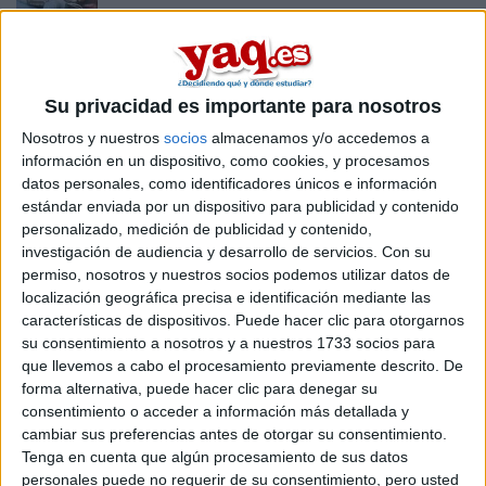
¡Felicidades! El instituto y la selectividad ya forman parte
del pasado, pero no te seques el sudor de la frente, aún no
estás en la universidad. Todavía te esperan unos días de
papeleo que tendrás que afrontar con atención y paciencia.
Su privacidad es importante para nosotros
leer más
Nosotros y nuestros
socios
almacenamos y/o accedemos a
información en un dispositivo, como cookies, y procesamos
NOTAS DE CORTE
datos personales, como identificadores únicos e información
estándar enviada por un dispositivo para publicidad y contenido
personalizado, medición de publicidad y contenido,
PIKI MARIA 27/06/2013
investigación de audiencia y desarrollo de servicios.
Con su
Hola, muy buenas. Vereis, el año pasado tenia un 5.514 en
permiso, nosotros y nuestros socios podemos utilizar datos de
selectividad, este año me presenté a subir nota con dos
asignaturas, en literatura universal he sacado un 6 y en geografia
localización geográfica precisa e identificación mediante las
un 3.
características de dispositivos. Puede hacer clic para otorgarnos
su consentimiento a nosotros y a nuestros 1733 socios para
2 comentarios
leer más
que llevemos a cabo el procesamiento previamente descrito. De
forma alternativa, puede hacer clic para denegar su
Actualización de notas para
consentimiento o acceder a información más detallada y
cambiar sus preferencias antes de otorgar su consentimiento.
la preincripción
Tenga en cuenta que algún procesamiento de sus datos
personales puede no requerir de su consentimiento, pero usted