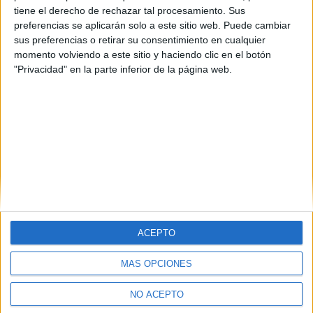
wiki 25/06/2013
tiene el derecho de rechazar tal procesamiento. Sus
Buenos días.
preferencias se aplicarán solo a este sitio web. Puede cambiar
Estoy en proceso de hacer la preincripción para un grado, y mi
sus preferencias o retirar su consentimiento en cualquier
idea es solicitar plaza en dos comunidades diferentes (Cantabria
momento volviendo a este sitio y haciendo clic en el botón
y Asturias). Según tengo entendido, tengo que hacer dos
"Privacidad" en la parte inferior de la página web.
preinscripciones, una por cada comunidad, y si me aceptan en
ambas simplemente matricularme en la que elija (corregidme si
me equivoco, porque eso tampoco lo tengo muy claro).
1 comentario
leer más
(current)
first
anterior
1
2
3
4
5
...
siguiente
last
ACEPTO
MÁS OPCIONES
Quiénes somos
|
Contactar
|
Anúnciate
Aviso legal
|
Politica de privacidad
|
Condiciones generales
|
Política
NO ACEPTO
de cookies