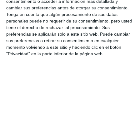
consentimiento o acceder a información más detallada y
1806 €
cambiar sus preferencias antes de otorgar su consentimiento.
Máster Universitario en
Tenga en cuenta que algún procesamiento de sus datos
personales puede no requerir de su consentimiento, pero usted
Lengua Inglesa para el
tiene el derecho de rechazar tal procesamiento. Sus
Comercio
preferencias se aplicarán solo a este sitio web. Puede cambiar
sus preferencias o retirar su consentimiento en cualquier
Internacional/Master's
momento volviendo a este sitio y haciendo clic en el botón
"Privacidad" en la parte inferior de la página web.
Degree in English Language
for International Trade (ELIT)
Impartido en:
Facultad de Ciencias Humanas y Sociales
Peso:
3
Duración:
1.0 años
Créditos ECTS:
60
Coste primer año:
2120 €