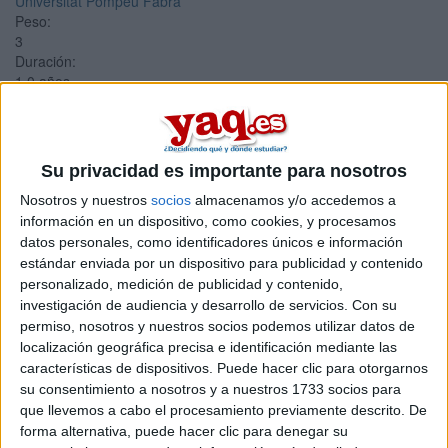
Universitat Pompeu Fabra
Peso:
3
Duración:
1.0 años
Créditos ECTS:
60
Coste primer año:
13000 €
Su privacidad es importante para nosotros
Máster Universitario en
Nosotros y nuestros
socios
almacenamos y/o accedemos a
información en un dispositivo, como cookies, y procesamos
Mercados Internacionales
datos personales, como identificadores únicos e información
estándar enviada por un dispositivo para publicidad y contenido
Impartido en:
personalizado, medición de publicidad y contenido,
Facultad de Economía y Empresa (Campus Bellissens)
investigación de audiencia y desarrollo de servicios.
Con su
Peso:
permiso, nosotros y nuestros socios podemos utilizar datos de
3
localización geográfica precisa e identificación mediante las
Duración:
características de dispositivos. Puede hacer clic para otorgarnos
1.0 años
su consentimiento a nosotros y a nuestros 1733 socios para
Créditos ECTS:
que llevemos a cabo el procesamiento previamente descrito. De
60
forma alternativa, puede hacer clic para denegar su
Coste primer año: