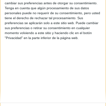
Créditos ECTS:
cambiar sus preferencias antes de otorgar su consentimiento.
60
Tenga en cuenta que algún procesamiento de sus datos
Coste primer año:
personales puede no requerir de su consentimiento, pero usted
1132 €
tiene el derecho de rechazar tal procesamiento. Sus
preferencias se aplicarán solo a este sitio web. Puede cambiar
Máster Universitario en
sus preferencias o retirar su consentimiento en cualquier
Nanociencia y Tecnología de
momento volviendo a este sitio y haciendo clic en el botón
"Privacidad" en la parte inferior de la página web.
Materiales
Impartido en:
Facultad de Ciencias
Peso:
3
Duración:
1.0 años
Créditos ECTS:
60
Coste primer año:
821 €
(current)
first
anterior
...
2
3
4
5
6
siguiente
last