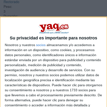
Rectorado
Peso:
3
Duración:
1.0 años
Créditos ECTS:
60
Coste primer año:
Su privacidad es importante para nosotros
909 €
Nosotros y nuestros
socios
almacenamos y/o accedemos a
Máster Universitario en
información en un dispositivo, como cookies, y procesamos
datos personales, como identificadores únicos e información
Nanociencia y
estándar enviada por un dispositivo para publicidad y contenido
Nanotecnología Molecular
personalizado, medición de publicidad y contenido,
investigación de audiencia y desarrollo de servicios.
Con su
Impartido en:
permiso, nosotros y nuestros socios podemos utilizar datos de
Facultad de Ciencias Ambientales y Bioquímica (Campus
localización geográfica precisa e identificación mediante las
Toledo)
características de dispositivos. Puede hacer clic para otorgarnos
Peso:
su consentimiento a nosotros y a nuestros 1733 socios para
3
que llevemos a cabo el procesamiento previamente descrito. De
Duración:
forma alternativa, puede hacer clic para denegar su
1.0 años
consentimiento o acceder a información más detallada y