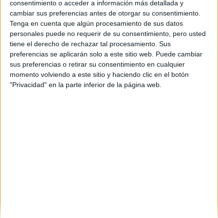
consentimiento o acceder a información más detallada y
Duración:
cambiar sus preferencias antes de otorgar su consentimiento.
1.0 años
Tenga en cuenta que algún procesamiento de sus datos
Créditos ECTS:
personales puede no requerir de su consentimiento, pero usted
60
tiene el derecho de rechazar tal procesamiento. Sus
Coste primer año:
preferencias se aplicarán solo a este sitio web. Puede cambiar
836 €
sus preferencias o retirar su consentimiento en cualquier
Máster Universitario en
momento volviendo a este sitio y haciendo clic en el botón
"Privacidad" en la parte inferior de la página web.
Nanociencia y
Nanotecnología Molecular
Impartido en:
Facultad de Ciencias Experimentales
Peso:
3
Duración:
1.0 años
Créditos ECTS:
60
Coste primer año:
2120 €