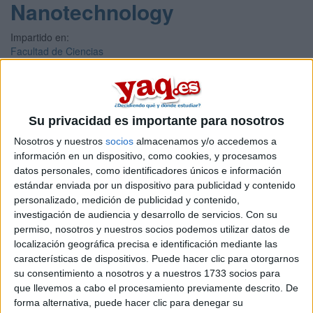
Nanotechnology
Impartido en:
Facultad de Ciencias
Peso:
3
Duración:
1.0 años
Su privacidad es importante para nosotros
Créditos ECTS:
60
Nosotros y nuestros
socios
almacenamos y/o accedemos a
Coste primer año:
información en un dispositivo, como cookies, y procesamos
1660 €
datos personales, como identificadores únicos e información
estándar enviada por un dispositivo para publicidad y contenido
Máster Universitario en
personalizado, medición de publicidad y contenido,
Nanociencia y
investigación de audiencia y desarrollo de servicios.
Con su
permiso, nosotros y nuestros socios podemos utilizar datos de
Nanotecnología
localización geográfica precisa e identificación mediante las
características de dispositivos. Puede hacer clic para otorgarnos
Impartido en:
su consentimiento a nosotros y a nuestros 1733 socios para
Facultad de Química
que llevemos a cabo el procesamiento previamente descrito. De
Peso:
forma alternativa, puede hacer clic para denegar su
3