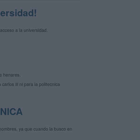
versidad!
acceso a la universidad.
de henares.
arlos iii ni para la politecnica
ONICA
s nombres, ya que cuando la busco en