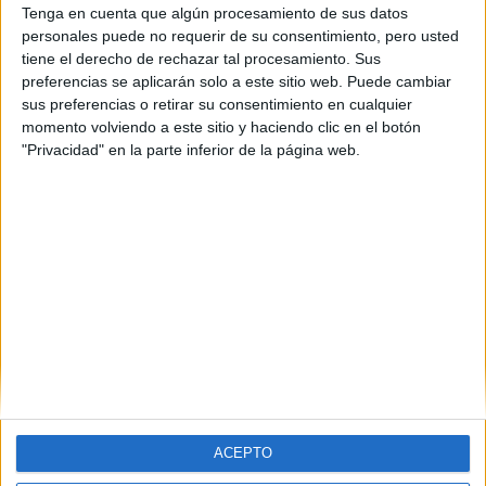
Tenga en cuenta que algún procesamiento de sus datos
Máster Universitario en
personales puede no requerir de su consentimiento, pero usted
tiene el derecho de rechazar tal procesamiento. Sus
Ciberseguridad y
preferencias se aplicarán solo a este sitio web. Puede cambiar
Ciberinteligencia
sus preferencias o retirar su consentimiento en cualquier
momento volviendo a este sitio y haciendo clic en el botón
"Privacidad" en la parte inferior de la página web.
Impartido en:
Escuela Técnica Superior de Ingeniería Informática
Peso:
3
Duración:
1.5 años
Créditos ECTS:
90
Coste primer año:
3181 €
(current)
first
anterior
...
2
3
4
5
6
...
siguiente
last
ACEPTO