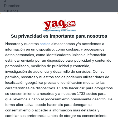
3
Duración:
1.0 años
Créditos ECTS:
60
Máster Universitario en
Su privacidad es importante para nosotros
Ingeniería de la Seguridad
Nosotros y nuestros
socios
almacenamos y/o accedemos a
Informática e Inteligencia
información en un dispositivo, como cookies, y procesamos
datos personales, como identificadores únicos e información
Artificial
estándar enviada por un dispositivo para publicidad y contenido
personalizado, medición de publicidad y contenido,
Impartido en:
investigación de audiencia y desarrollo de servicios.
Con su
Escuela Técnica Superior de Ingeniería
permiso, nosotros y nuestros socios podemos utilizar datos de
Peso:
localización geográfica precisa e identificación mediante las
3
características de dispositivos. Puede hacer clic para otorgarnos
Duración:
su consentimiento a nosotros y a nuestros 1733 socios para
1.0 años
que llevemos a cabo el procesamiento previamente descrito. De
Créditos ECTS:
forma alternativa, puede hacer clic para denegar su
60
consentimiento o acceder a información más detallada y
Coste primer año:
cambiar sus preferencias antes de otorgar su consentimiento.
1806 €