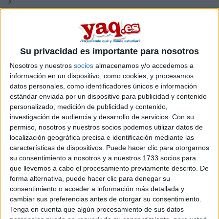
3
Duración:
1.0 años
Créditos ECTS:
60
Su privacidad es importante para nosotros
Máster Universitario en
Nosotros y nuestros
socios
almacenamos y/o accedemos a
Ciberdelincuencia
información en un dispositivo, como cookies, y procesamos
datos personales, como identificadores únicos e información
Impartido en:
estándar enviada por un dispositivo para publicidad y contenido
Facultad de Derecho y de Relaciones Internacionales
personalizado, medición de publicidad y contenido,
Peso:
investigación de audiencia y desarrollo de servicios.
Con su
3
permiso, nosotros y nuestros socios podemos utilizar datos de
Duración:
localización geográfica precisa e identificación mediante las
1.0 años
características de dispositivos. Puede hacer clic para otorgarnos
Créditos ECTS:
su consentimiento a nosotros y a nuestros 1733 socios para
60
que llevemos a cabo el procesamiento previamente descrito. De
forma alternativa, puede hacer clic para denegar su
Máster Universitario en
consentimiento o acceder a información más detallada y
Dirección TIC para la
cambiar sus preferencias antes de otorgar su consentimiento.
Tenga en cuenta que algún procesamiento de sus datos