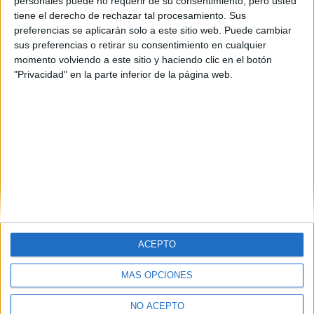
Defensa
personales puede no requerir de su consentimiento, pero usted
tiene el derecho de rechazar tal procesamiento. Sus
Impartido en:
preferencias se aplicarán solo a este sitio web. Puede cambiar
Sede
sus preferencias o retirar su consentimiento en cualquier
Adscrito a:
momento volviendo a este sitio y haciendo clic en el botón
Universidade de Vigo
"Privacidad" en la parte inferior de la página web.
Peso:
3
Duración:
1.0 años
Créditos ECTS:
60
(current)
first
anterior
1
2
3
4
5
...
siguiente
last
ACEPTO
MÁS OPCIONES
Quiénes somos
|
Contactar
|
Anúnciate
Aviso legal
|
Politica de privacidad
|
Condiciones generales
|
Política
NO ACEPTO