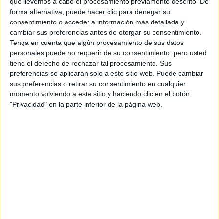
que llevemos a cabo el procesamiento previamente descrito. De
se cancela la tarjeta bancaria y apuntadlo en el móvil, porque es
forma alternativa, puede hacer clic para denegar su
muy probable que intenten hacer uso de ella.
consentimiento o acceder a información más detallada y
A ver si mejora un poquillo el asunto para la semana que viene,
cambiar sus preferencias antes de otorgar su consentimiento.
que creo además que me iré para León. Seguramente me diga
Tenga en cuenta que algún procesamiento de sus datos
mi abuela que he perdido color, pero creo que estaré bastante
personales puede no requerir de su consentimiento, pero usted
feliz, porque entre otras cosas, ya van a empezar los partidos de
tiene el derecho de rechazar tal procesamiento. Sus
baloncesto y rugby colegial
preferencias se aplicarán solo a este sitio web. Puede cambiar
Blog de darth fonsi
sus preferencias o retirar su consentimiento en cualquier
momento volviendo a este sitio y haciendo clic en el botón
Comentarios
"Privacidad" en la parte inferior de la página web.
anómino
3rd nov 2006
No te preocupes
Hola
darth fonsi
, no te preocupes, no te voy a decir q te roben