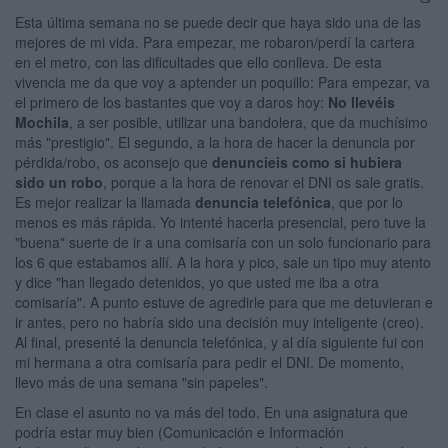
Esta última semana no se puede decir que haya sido una de las
mejores de mi vida. Para empezar, me robaron/perdí la cartera
en el metro, con las dificultades que ello conlleva. De esta
vivencia me da que voy a aptender un poquillo: Para empezar, va
el primero de los bastantes que voy a daros hoy:
No llevéis
Mochila
, a ser posible, utilizar una bandolera, que da muchísimo
más "prestigio". El segundo, a la hora de hacer la denuncia por
pérdida/robo, os aconsejo que
denuncieis como si hubiera
sido un robo
, porque a la hora de renovar el DNI os sale gratis.
Es mejor realizar la llamada
denuncia telefónica
, que por lo
menos es más rápida. Yo intenté hacerla presencial, pero tuve la
"buena" suerte de ir a una comisaría con un solo funcionario para
los 6 que estabamos allí. A la hora y pico, sale un tipo muy atento
y dice "han llegado detenidos, yo que usted me iba a otra
comisaría". A punto estuve de agredirle para que me detuvieran e
ir antes, pero no habría sido una decisión muy inteligente (creo).
Al final, presenté la denuncia telefónica, y al día siguiente fui con
mi hermana a otra comisaría para pedir el DNI. De momento,
llevo más de una semana "sin papeles".
En clase el asunto no va más del todo. En una asignatura que
podría estar muy bien (Comunicación e Información