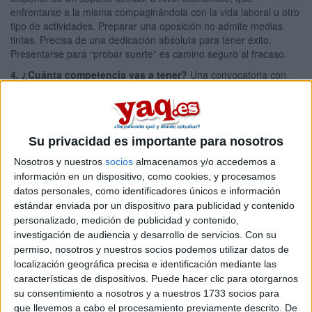
enfrentarse a la misma compaginándola con la vida laboral u otro
tipo de actividades. Preparar una oposición no admite medias
tintas. Precisa de una dedicación absoluta para tener éxito.
Presentarse para “probar suerte” es camino seguro al fracaso.
4. ¿Cuánta competencia vas a tener?
Una convocatoria con
muchas plazas no es garantía de éxito ya que también serán
muchos los aspirantes. Lo más conveniente es consultar el
histórico de las distintas oposiciones que nos puedan interesar
para comprobar el ratio de plazas/aspirantes. Habitualmente las
Su privacidad es importante para nosotros
oposiciones más exigentes presentan una mejor proporción entre
plazas convocadas e instancias presentadas.
Nosotros y nuestros
socios
almacenamos y/o accedemos a
información en un dispositivo, como cookies, y procesamos
5. Frecuencia de las convocatorias.
Existen sectores de la
datos personales, como identificadores únicos e información
Administración que convocan oposiciones de forma regular, cada
uno o dos años. Pero hay otras que se convocan de forma más
estándar enviada por un dispositivo para publicidad y contenido
puntual y aleatoria. Conocer la regularidad de esas convocatorias
personalizado, medición de publicidad y contenido,
es importante para planificar nuestra preparación.
investigación de audiencia y desarrollo de servicios.
Con su
permiso, nosotros y nuestros socios podemos utilizar datos de
6. ¿Y si no apruebas?
Ten en cuenta que un porcentaje muy
localización geográfica precisa e identificación mediante las
alto de quienes se presentan a una oposición no logran su
características de dispositivos. Puede hacer clic para otorgarnos
objetivo. Hay que poner en valor los conocimientos adquiridos y
su consentimiento a nosotros y a nuestros 1733 socios para
la disciplina que exige su preparación, que pueden convertirse en
que llevemos a cabo el procesamiento previamente descrito. De
factores positivos a la hora de optar a un puesto de trabajo en