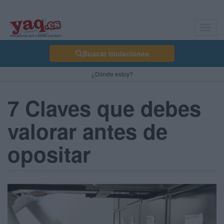
Toggl
navig
Buscar titulaciones
¿Dónde estoy?
7 Claves que debes
valorar antes de
opositar