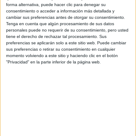
forma alternativa, puede hacer clic para denegar su
una empresa privada.
consentimiento o acceder a información más detallada y
7. ¿Qué motivaciones tienes para opositar?
Sin duda la
cambiar sus preferencias antes de otorgar su consentimiento.
posibilidad de un trabajo estable y unos ingresos fijos es uno de
Tenga en cuenta que algún procesamiento de sus datos
los principales acicates para emprender la aventura de opositar,
personales puede no requerir de su consentimiento, pero usted
pero no ha de ser el único. Ser funcionario requiere de una
tiene el derecho de rechazar tal procesamiento. Sus
vocación de servicio, no olvidemos que hablamos de servidores
preferencias se aplicarán solo a este sitio web. Puede cambiar
públicos.
sus preferencias o retirar su consentimiento en cualquier
Artículos recomendados
momento volviendo a este sitio y haciendo clic en el botón
"Privacidad" en la parte inferior de la página web.
Lista de Espera de la Universidad - Qué
significa y qué hacer para poder ser admitido