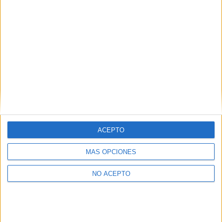
SÍ, QUIERO APUNTARME
Inicia sesión
o
regístrate
para enviar comentarios
ACEPTO
MÁS OPCIONES
NO ACEPTO
No te quedes fuera...