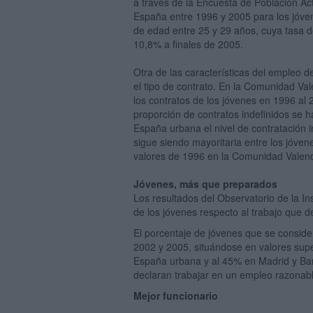
a través de la Encuesta de Población A
España entre 1996 y 2005 para los jóven
de edad entre 25 y 29 años, cuya tasa d
10,8% a finales de 2005.
Otra de las características del empleo d
el tipo de contrato. En la Comunidad Va
los contratos de los jóvenes en 1996 al
proporción de contratos indefinidos se 
España urbana el nivel de contratación 
sigue siendo mayoritaria entre los jóven
valores de 1996 en la Comunidad Valen
Jóven
es, más que preparados
Los resultados del Observatorio de la In
de los jóvenes respecto al trabajo que
El porcentaje de jóvenes que se consid
2002 y 2005, situándose en valores sup
España urbana y al 45% en Madrid y Bar
declaran trabajar en un empleo razonabl
Mejor funcionario