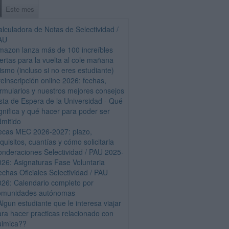
Este mes
alculadora de Notas de Selectividad /
AU
mazon lanza más de 100 increíbles
fertas para la vuelta al cole mañana
ismo (incluso si no eres estudiante)
einscripción online 2026: fechas,
ormularios y nuestros mejores consejos
ista de Espera de la Universidad - Qué
gnifica y qué hacer para poder ser
dmitido
ecas MEC 2026-2027: plazo,
quisitos, cuantías y cómo solicitarla
onderaciones Selectividad / PAU 2025-
026: Asignaturas Fase Voluntaria
echas Oficiales Selectividad / PAU
026: Calendario completo por
omunidades autónomas
lgun estudiante que le interesa viajar
ara hacer practicas relacionado con
uimica??