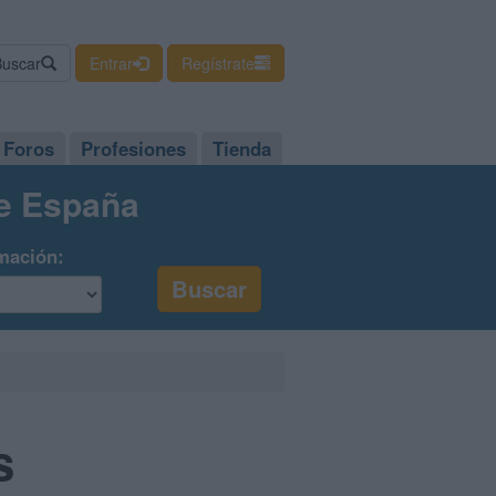
Buscar
Entrar
Regístrate
Foros
Profesiones
Tienda
de España
mación:
s