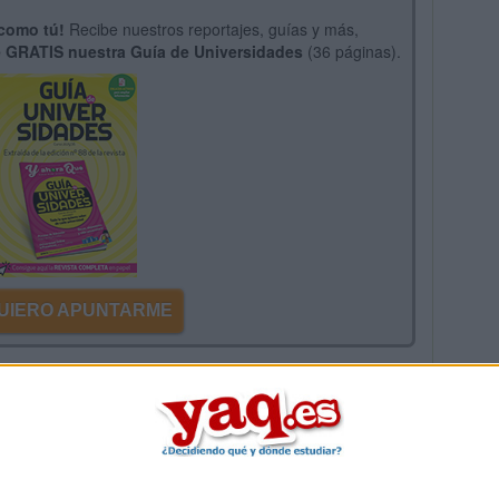
 como tú!
Recibe nuestros reportajes, guías y más,
 GRATIS nuestra Guía de Universidades
(36 páginas).
 QUIERO APUNTARME
mentarios