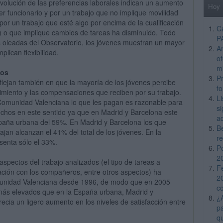
evolución de las preferencias laborales indican un aumento
Hoy
ser funcionario y por un trabajo que no implique movilidad
 por un trabajo que esté algo por encima de la cualificación
C
o) o que implique cambios de tareas ha disminuido. Todo
P
as oleadas del Observatorio, los jóvenes muestran un mayor
A
plican flexibilidad.
o
m
nos
Pr
flejan también en que la mayoría de los jóvenes percibe
f
dimiento y las compensaciones que reciben por su trabajo.
L
Comunidad Valenciana lo que les pagan es razonable para
si
fechos en este sentido ya que en Madrid y Barcelona este
a
paña urbana del 59%. En Madrid y Barcelona los que
B
jan alcanzan el 41% del total de los jóvenes. En la
re
senta sólo el 33%.
P
2
 aspectos del trabajo analizados (el tipo de tareas a
F
relación con los compañeros, entre otros aspectos) ha
2
unidad Valenciana desde 1996, de modo que en 2005
c
 más elevados que en la España urbana, Madrid y
¿A
ecia un ligero aumento en los niveles de satisfacción entre
p
q