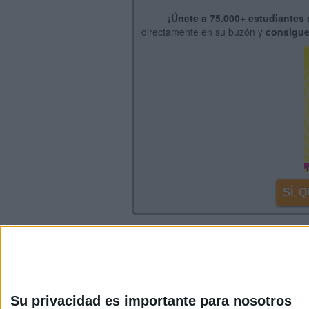
¡Únete a 75.000+ estudiantes
directamente en su buzón y
consigue
SÍ,
Inicia sesión
o
regístrate
para enviar co
Su privacidad es importante para nosotros