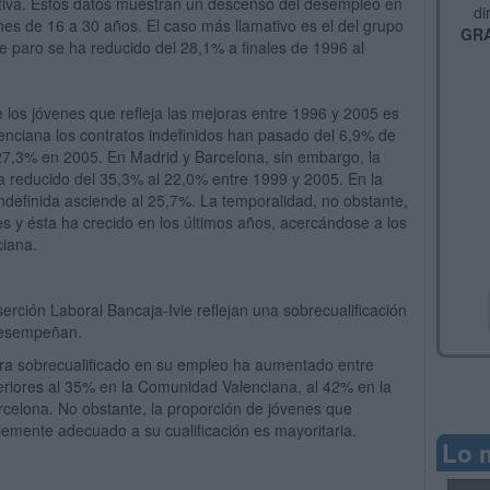
ctiva. Estos datos muestran un descenso del desempleo en
di
es de 16 a 30 años. El caso más llamativo es el del grupo
GRA
e paro se ha reducido del 28,1% a finales de 1996 al
e los jóvenes que refleja las mejoras entre 1996 y 2005 es
lenciana los contratos indefinidos han pasado del 6,9% de
 27,3% en 2005. En Madrid y Barcelona, sin embargo, la
ha reducido del 35,3% al 22,0% entre 1999 y 2005. En la
indefinida asciende al 25,7%. La temporalidad, no obstante,
es y ésta ha crecido en los últimos años, acercándose a los
ciana.
serción Laboral Bancaja-Ivie reflejan una sobrecualificación
 desempeñan.
era sobrecualificado en su empleo ha aumentado entre
eriores al 35% en la Comunidad Valenciana, al 42% en la
celona. No obstante, la proporción de jóvenes que
emente adecuado a su cualificación es mayoritaria.
Lo 