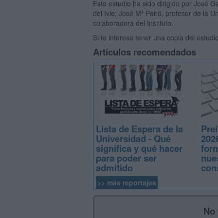
Este estudio ha sido dirigido por José G
del Ivie; José Mª Peiró, profesor de la Un
colaboradora del Instituto.
Si te interesa tener una copia del estud
Artículos recomendados
Lista de Espera de la
Prei
Universidad - Qué
2026
significa y qué hacer
for
para poder ser
nue
admitido
con
>> más reportajes
No 