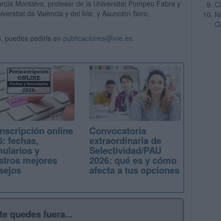
arcía Montalvo, profesor de la Universitat Pompeu Fabra y
C
iversitat de València y del Ivie, y Asunción Soro,
N
C
io, puedes pedirla en
publicaciones@ivie.es
.
nscripción online
Convocatoria
: fechas,
extraordinaria de
mularios y
Selectividad/PAU
stros mejores
2026: qué es y cómo
sejos
afecta a tus opciones
te quedes fuera...