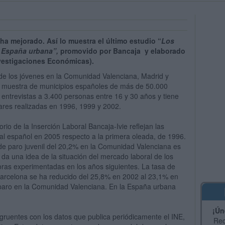
 ha mejorado. Así lo muestra el último estudio “
Los
a España urbana”,
promovido por Bancaja y elaborado
Investigaciones Económicas).
l de los jóvenes en la Comunidad Valenciana, Madrid y
 muestra de municipios españoles de más de 50.000
 entrevistas a 3.400 personas entre 16 y 30 años y tiene
ares realizadas en 1996, 1999 y 2002.
io de la Inserción Laboral Bancaja-Ivie reflejan las
al español en 2005 respecto a la primera oleada, de 1996.
a de paro juvenil del 20,2% en la Comunidad Valenciana es
e da una idea de la situación del mercado laboral de los
ras experimentadas en los años siguientes. La tasa de
arcelona se ha reducido del 25,8% en 2002 al 23,1% en
 paro en la Comunidad Valenciana. En la España urbana
¡Ún
gruentes con los datos que publica periódicamente el INE,
Rec