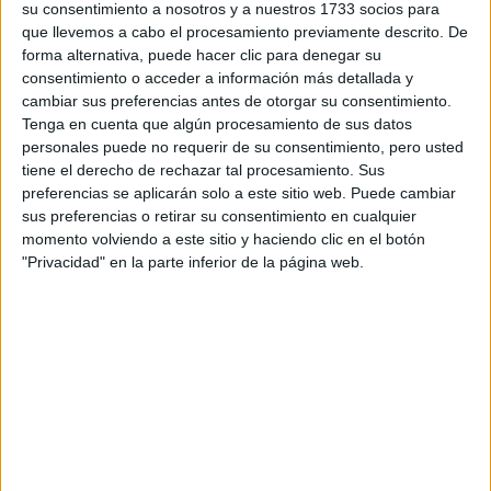
su consentimiento a nosotros y a nuestros 1733 socios para
¡Es hora de activar la versión original de nuestras
que llevemos a cabo el procesamiento previamente descrito. De
series y películas preferidas!
forma alternativa, puede hacer clic para denegar su
consentimiento o acceder a información más detallada y
Este punto posiblemente sea uno de los más interesantes
cambiar sus preferencias antes de otorgar su consentimiento.
porque aprendemos inglés usando varios sentidos:
Tenga en cuenta que algún procesamiento de sus datos
La vista
: activamos los subtítulos y podemos ir leyendo
personales puede no requerir de su consentimiento, pero usted
a la vez que vemos nuestra película o serie preferida.
tiene el derecho de rechazar tal procesamiento. Sus
Es un buen método para aprender inglés desde cero
preferencias se aplicarán solo a este sitio web. Puede cambiar
usando correctamente las estructuras gramaticales.
sus preferencias o retirar su consentimiento en cualquier
momento volviendo a este sitio y haciendo clic en el botón
El oído
: entrenamos no solo nuestra escucha activa
"Privacidad" en la parte inferior de la página web.
(ideal para ponerla en práctica en los listening cuando
estemos en nuestros cursos de inglés), sino que
también nos ayuda con la pronunciación.
Anímate, elige una película en inglés y disfruta de una
clase de inglés totalmente gratis.
Conversaciones con hablantes nativos
Sabemos que encontrar hablantes nativos puede ser