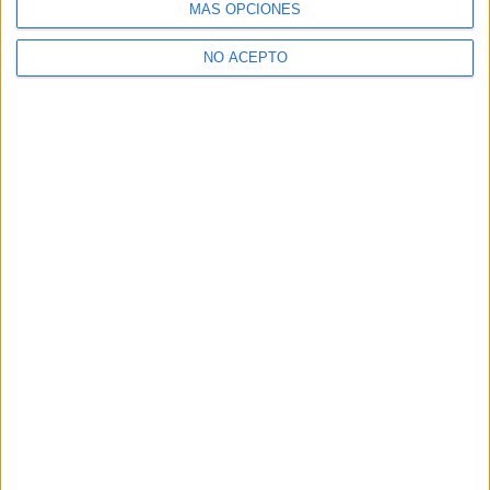
MÁS OPCIONES
páginas).
NO ACEPTO
SÍ, QUIERO APUNTARME
Inicia sesión
o
regístrate
para enviar comentarios