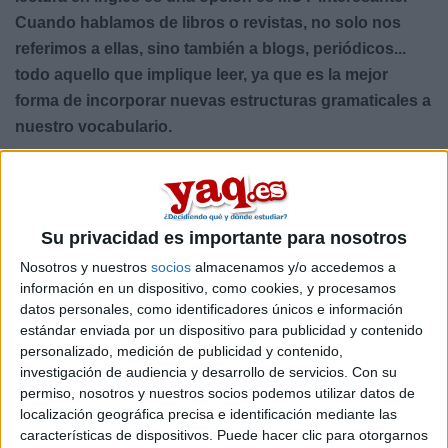
Cuando hablamos de libros o revistas, no solo nos
referimos a ellas, sino también a blogs, periódicos...
todo aquello que implique leer, ya que es la mejor
forma de incorporar nuevas estructuras gramaticales a
nuestro vocabulario.
Si estás pensando en que la idea que mejor se adapta a ti
es leer libros, aquí te dejamos 2 opciones:
Buscar libros acordes a nuestro nivel de inglés
que
nos permitan evolucionar teniendo en cuenta nuestra
Su privacidad es importante para nosotros
base, con los que aprenderemos nuestras expresiones
Nosotros y nuestros
socios
almacenamos y/o accedemos a
en inglés.
información en un dispositivo, como cookies, y procesamos
Aprovechar y leer un libro que ya hayamos leído
en
datos personales, como identificadores únicos e información
nuestra lengua materna (por lo que ya conoceremos la
estándar enviada por un dispositivo para publicidad y contenido
historia) para aumentar nuestro vocabulario sin
personalizado, medición de publicidad y contenido,
dificultad alguna.
investigación de audiencia y desarrollo de servicios.
Con su
permiso, nosotros y nuestros socios podemos utilizar datos de
Ver películas y series en inglés
localización geográfica precisa e identificación mediante las
características de dispositivos. Puede hacer clic para otorgarnos