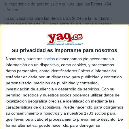
la experiencia de aprendizaje y cultural que las Becas USA
ofrecen.
La convocatoria para las Becas USA 2024 de la Fundación
Unicaja está abierta. Si tienes entre 14 y 17 años y deseas
mejorar tu inglés mientras vives una experiencia cultural
inolvidable en Estados Unidos, esta es tu oportunidad.
Visita ahora
la web de la Fundación Unicaja
para más
información y presenta tu solicitud
antes del 27 de marzo
. ¡No
Su privacidad es importante para nosotros
pierdas esta oportunidad!
Nosotros y nuestros
socios
almacenamos y/o accedemos a
Si tienes alguna duda con el programa de estudios, puedes
información en un dispositivo, como cookies, y procesamos
contactar directamente con:
datos personales, como identificadores únicos e información
estándar enviada por un dispositivo para publicidad y contenido
Aston Herencia
personalizado, medición de publicidad y contenido,
Teléfono: 914 36 00 30
investigación de audiencia y desarrollo de servicios.
Con su
permiso, nosotros y nuestros socios podemos utilizar datos de
Email:
unicaja@astonherencia.es
localización geográfica precisa e identificación mediante las
Para consultas relacionadas con la gestión de solicitudes:
características de dispositivos. Puede hacer clic para otorgarnos
Fundación Unicaja
su consentimiento a nosotros y a nuestros 1733 socios para
que llevemos a cabo el procesamiento previamente descrito. De
Teléfono: 951 763 109
forma alternativa, puede hacer clic para denegar su