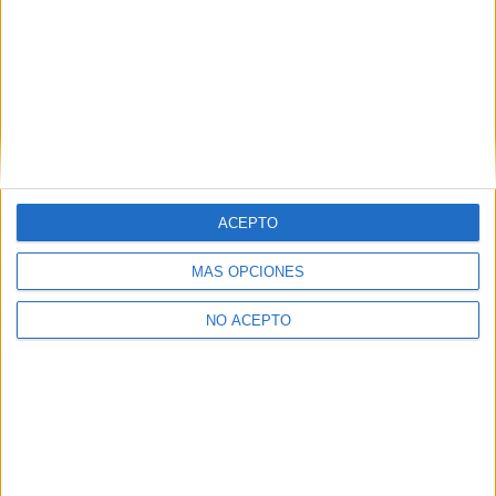
ACEPTO
MÁS OPCIONES
NO ACEPTO
No te quedes fuera...
¡Únete a 75.000+ estudiantes como tú!
Recibe nuestros
reportajes, guías y más, directamente en su buzón y
consigue
GRATIS nuestra Guía de Universidades
(36 páginas).