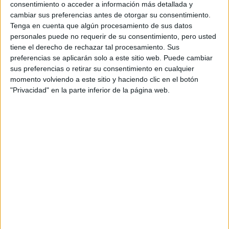
Email:
becasusa@fundacionunicaja.com
consentimiento o acceder a información más detallada y
cambiar sus preferencias antes de otorgar su consentimiento.
¡Mucha suerte!
Tenga en cuenta que algún procesamiento de sus datos
Artículos recomendados
personales puede no requerir de su consentimiento, pero usted
tiene el derecho de rechazar tal procesamiento. Sus
preferencias se aplicarán solo a este sitio web. Puede cambiar
sus preferencias o retirar su consentimiento en cualquier
momento volviendo a este sitio y haciendo clic en el botón
"Privacidad" en la parte inferior de la página web.
Lista de Espera de la Universidad - Qué
significa y qué hacer para poder ser admitido