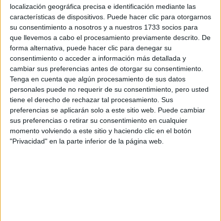
lema o pseudónimo se repetirá en el exterior del sobre, el cual
localización geográfica precisa e identificación mediante las
debe incluirse a su vez en el sobre anterior. La documentación se
características de dispositivos. Puede hacer clic para otorgarnos
compondrá de:
su consentimiento a nosotros y a nuestros 1733 socios para
o Hoja con estos datos personales del autor: nombre y apellidos,
que llevemos a cabo el procesamiento previamente descrito. De
edad, DNI o pasaporte, dirección, teléfono de contacto, correo
forma alternativa, puede hacer clic para denegar su
electrónico, estudios y universidad donde los cursa.
consentimiento o acceder a información más detallada y
o Fotocopia de algún documento oficial (impreso o certificado de
cambiar sus preferencias antes de otorgar su consentimiento.
matrícula conforme) que acredite su matrícula en esa universidad
Tenga en cuenta que algún procesamiento de sus datos
durante el curso 2006/2007.
personales puede no requerir de su consentimiento, pero usted
o Pequeño currículo del autor.
tiene el derecho de rechazar tal procesamiento. Sus
Nota: no se aceptarán trabajos que no contengan toda la
preferencias se aplicarán solo a este sitio web. Puede cambiar
documentación indicada y bajo la forma establecida.
sus preferencias o retirar su consentimiento en cualquier
QUINTA
momento volviendo a este sitio y haciendo clic en el botón
Los trabajos se presentarán en cualquiera de las sedes de la
"Privacidad" en la parte inferior de la página web.
Biblioteca de la Universidad Antonio de Nebrija:
- Servicio de Biblioteca. Campus de La Berzosa - 28240 Hoyo de
Manzanares (Madrid)
- Servicio de Biblioteca. Campus de La Dehesa de la Villa -
Pirineos 55 - 28040 Madrid
En el sobre se hará constar lo siguiente:
- En el caso de hablantes de español como lengua materna:
III Certamen Literario de Relato Breve “Alonso Zamora Vicente”