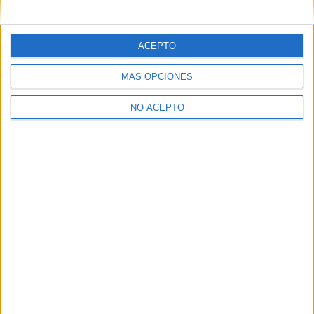
tus opciones
>> más reportajes
ACEPTO
No te quedes fuera...
MÁS OPCIONES
¡Únete a 75.000+ estudiantes como tú!
Recibe nuestros
reportajes, guías y más, directamente en su buzón y
NO ACEPTO
consigue GRATIS nuestra Guía de Universidades
(36
páginas).
SÍ, QUIERO APUNTARME