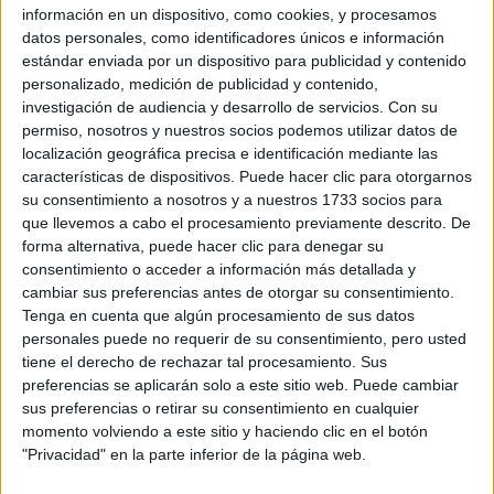
información en un dispositivo, como cookies, y procesamos
Lista de Espera de la Universidad - Qué
datos personales, como identificadores únicos e información
significa y qué hacer para poder ser admitido
estándar enviada por un dispositivo para publicidad y contenido
personalizado, medición de publicidad y contenido,
investigación de audiencia y desarrollo de servicios.
Con su
permiso, nosotros y nuestros socios podemos utilizar datos de
localización geográfica precisa e identificación mediante las
características de dispositivos. Puede hacer clic para otorgarnos
su consentimiento a nosotros y a nuestros 1733 socios para
que llevemos a cabo el procesamiento previamente descrito. De
forma alternativa, puede hacer clic para denegar su
consentimiento o acceder a información más detallada y
cambiar sus preferencias antes de otorgar su consentimiento.
Preinscripción online 2026: fechas, formularios
Tenga en cuenta que algún procesamiento de sus datos
y nuestros mejores consejos
personales puede no requerir de su consentimiento, pero usted
tiene el derecho de rechazar tal procesamiento. Sus
preferencias se aplicarán solo a este sitio web. Puede cambiar
sus preferencias o retirar su consentimiento en cualquier
momento volviendo a este sitio y haciendo clic en el botón
"Privacidad" en la parte inferior de la página web.