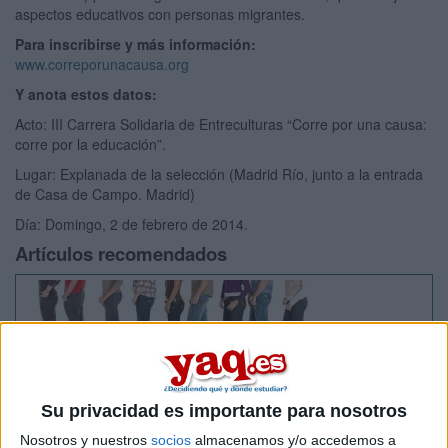
aspectos educativos con personas migrantes.
Para inscribirse y más información:
www.correporunacausa.org
Y anota estos datos:
Acto: III Carrera Solidaria de Entreculturas “Corre por una causa:
corre por la educación”.
Lugar: Explanada de la selección (Madrid Río, junto a la entrada
de Casa de Campo. Madrid)
Día: Domingo, 2 de febrero de 2014.
Artículos recomendados
Su privacidad es importante para nosotros
Nosotros y nuestros
socios
almacenamos y/o accedemos a