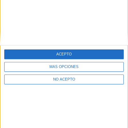
No te quedes fuera...
¡Únete a 75.000+ estudiantes como tú!
Recibe nuestros
reportajes, guías y más, directamente en su buzón y
consigue
GRATIS nuestra Guía de Universidades
(36 páginas).
ACEPTO
MÁS OPCIONES
NO ACEPTO
SÍ, QUIERO APUNTARME