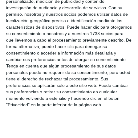
personalizado, medición de publicidad y contenido,
investigación de audiencia y desarrollo de servicios.
Con su
Preinscripción online 2026: fechas, formularios
permiso, nosotros y nuestros socios podemos utilizar datos de
y nuestros mejores consejos
localización geográfica precisa e identificación mediante las
características de dispositivos. Puede hacer clic para otorgarnos
su consentimiento a nosotros y a nuestros 1733 socios para
que llevemos a cabo el procesamiento previamente descrito. De
forma alternativa, puede hacer clic para denegar su
consentimiento o acceder a información más detallada y
cambiar sus preferencias antes de otorgar su consentimiento.
Tenga en cuenta que algún procesamiento de sus datos
personales puede no requerir de su consentimiento, pero usted
tiene el derecho de rechazar tal procesamiento. Sus
Convocatoria extraordinaria de
preferencias se aplicarán solo a este sitio web. Puede cambiar
Selectividad/PAU 2026: qué es y cómo afecta a
sus preferencias o retirar su consentimiento en cualquier
tus opciones
momento volviendo a este sitio y haciendo clic en el botón
"Privacidad" en la parte inferior de la página web.
>> más reportajes
No te quedes fuera...
¡Únete a 75.000+ estudiantes como tú!
Recibe nuestros