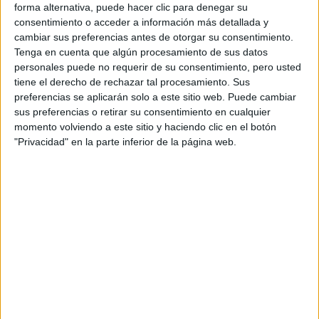
forma alternativa, puede hacer clic para denegar su
¿Por qué asistir a estas jornadas?
consentimiento o acceder a información más detallada y
cambiar sus preferencias antes de otorgar su consentimiento.
Son una estupenda forma deconocer de cerca la universidad y
Tenga en cuenta que algún procesamiento de sus datos
resolver todas tus dudas antes de decidir qué estudiar.
personales puede no requerir de su consentimiento, pero usted
Si tienes preguntas, puedes llamar al (+34) 91 542 28 00.
tiene el derecho de rechazar tal procesamiento. Sus
preferencias se aplicarán solo a este sitio web. Puede cambiar
Artículos recomendados
sus preferencias o retirar su consentimiento en cualquier
momento volviendo a este sitio y haciendo clic en el botón
"Privacidad" en la parte inferior de la página web.
Lista de Espera de la Universidad - Qué
significa y qué hacer para poder ser admitido