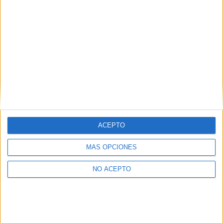
Inicia sesión
o
regístrate
para enviar comentarios
ACEPTO
MÁS OPCIONES
NO ACEPTO
No te quedes fuera...
¡Únete a 75.000+ estudiantes como tú!
Recibe nuestros
reportajes, guías y más, directamente en su buzón y
consigue