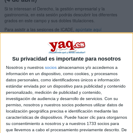
Si te interesan el Derecho, la gestión empresarial y la
gastronomía, en esta sesión podrás descubrir los diferentes
grados en este campo y sus dobles titulaciones.
Para asistir a las sesiones de ICADE,
apúntate aquí
Jornadas de puertas abiertas en
Comillas CIHS
(5 de abril)
Si lo tuyo son las humanidades, las ciencias sociales o la
Su privacidad es importante para nosotros
educación, aprovecha la jornada de puertas abiertas para
Nosotros y nuestros
socios
almacenamos y/o accedemos a
conocer los grados, resolver tus dudas y descubrir el ambiente
información en un dispositivo, como cookies, y procesamos
universitario.
datos personales, como identificadores únicos e información
Grados en Relaciones Internacionales,
apúntate aquí
estándar enviada por un dispositivo para publicidad y contenido
personalizado, medición de publicidad y contenido,
Grados en Traducción y Comunicación,
apúntate aquí
investigación de audiencia y desarrollo de servicios.
Con su
Grados en Trabajo Social,
apúntate aquí
permiso, nosotros y nuestros socios podemos utilizar datos de
localización geográfica precisa e identificación mediante las
Grados en Psicología,
apúntate aquí
características de dispositivos. Puede hacer clic para otorgarnos
Grados en Filosofía,
apúntate aquí
su consentimiento a nosotros y a nuestros 1733 socios para
Grados en Educación,
apúntate aquí
que llevemos a cabo el procesamiento previamente descrito. De