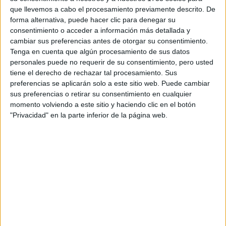
1,9% y el de
Auxiliar Administrativo
, con tan sólo un 1,86%.
que llevemos a cabo el procesamiento previamente descrito. De
forma alternativa, puede hacer clic para denegar su
Puestos más demandados
consentimiento o acceder a información más detallada y
Artículos recomendados
cambiar sus preferencias antes de otorgar su consentimiento.
Tenga en cuenta que algún procesamiento de sus datos
personales puede no requerir de su consentimiento, pero usted
tiene el derecho de rechazar tal procesamiento. Sus
preferencias se aplicarán solo a este sitio web. Puede cambiar
sus preferencias o retirar su consentimiento en cualquier
momento volviendo a este sitio y haciendo clic en el botón
"Privacidad" en la parte inferior de la página web.
Lista de Espera de la Universidad - Qué
significa y qué hacer para poder ser admitido