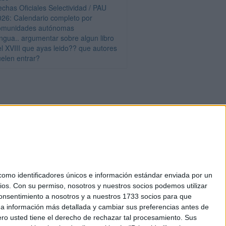
echas Oficiales Selectividad / PAU
026: Calendario completo por
omunidades autónomas
engua.. argumentar sobre algun libro
el XVIII que ayas leido?? que autores
uelen entrar?
mo identificadores únicos e información estándar enviada por un
ios.
Con su permiso, nosotros y nuestros socios podemos utilizar
okies
 consentimiento a nosotros y a nuestros 1733 socios para que
el. +34 91 593 2767
 a información más detallada y cambiar sus preferencias antes de
o usted tiene el derecho de rechazar tal procesamiento. Sus