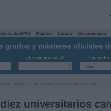
electividad/PAU
Masters
Cursos
Universidades
s grados y másteres oficiales 
¿En qué provincia?
Tipo de for
z universitarios cambiarán de carrera después del primer año
diez universitarios ca