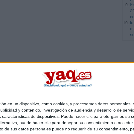
F
2
c
l
d
s
 en un dispositivo, como cookies, y procesamos datos personales, co
Quiénes somos
|
Contactar
|
Anúnciate
blicidad y contenido, investigación de audiencia y desarrollo de servic
o legal
|
Politica de privacidad
|
Condiciones generales
|
Política de co
as características de dispositivos. Puede hacer clic para otorgarnos su
s Mediterráneo S.L.
- Diego de León 47 - 28006 Madrid [ESPAÑA] - T
ternativa, puede hacer clic para denegar su consentimiento o acceder
 de sus datos personales puede no requerir de su consentimiento, per