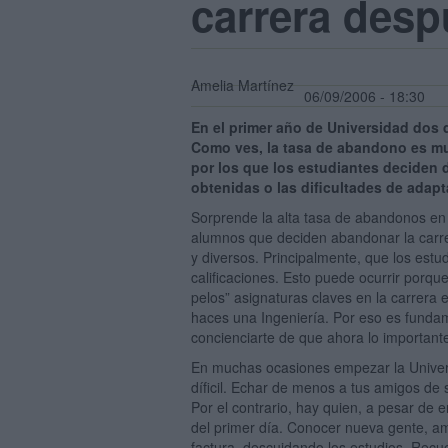
carrera desp
Amelia Martínez
06/09/2006 - 18:30
En el primer año de Universidad dos 
Como ves, la tasa de abandono es mu
por los que los estudiantes deciden d
obtenidas o las dificultades de adapta
Sorprende la alta tasa de abandonos en 
alumnos que deciden abandonar la carre
y diversos. Principalmente, que los est
calificaciones. Esto puede ocurrir porqu
pelos” asignaturas claves en la carrera 
haces una Ingeniería. Por eso es fundam
concienciarte de que ahora lo important
En muchas ocasiones empezar la Univer
díficil. Echar de menos a tus amigos de s
Por el contrario, hay quien, a pesar de 
del primer día. Conocer nueva gente, ami
factura, descuidando los estudios. Recue