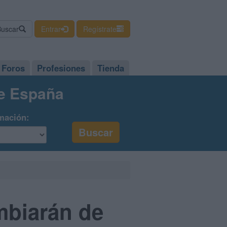
Buscar
Entrar
Regístrate
Foros
Profesiones
Tienda
de España
mación:
mbiarán de