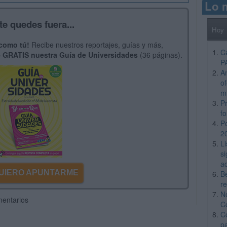
Lo 
te quedes fuera...
Hoy
 como tú!
Recibe nuestros reportajes, guías y más,
C
 GRATIS nuestra Guía de Universidades
(36 páginas).
P
A
o
m
Pr
f
P
2
L
si
a
 QUIERO APUNTARME
B
re
N
mentarios
C
C
p