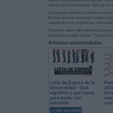
todo el día en la biblioteca. Sólo es una
Compaginar estudios y trabajo es otro de
Muchos alumnos aconsejan realizar prác
obsesiones ni te cargues con más horas
Si quieres saber más sobre los consejos
descárgate nuestro dossier “Tu primer añ
Artículos recomendados
Lista de Espera de la
Prei
Universidad - Qué
2026
significa y qué hacer
for
para poder ser
nue
admitido
con
>> más reportajes