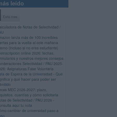
más leído
Este mes
alculadora de Notas de Selectividad /
AU
mazon lanza más de 100 increíbles
fertas para la vuelta al cole mañana
ismo (incluso si no eres estudiante)
einscripción online 2026: fechas,
ormularios y nuestros mejores consejos
onderaciones Selectividad / PAU 2025-
026: Asignaturas Fase Voluntaria
ista de Espera de la Universidad - Qué
gnifica y qué hacer para poder ser
dmitido
ecas MEC 2026-2027: plazo,
quisitos, cuantías y cómo solicitarla
otas de Selectividad / PAU 2026 -
onsulta aquí tu nota
ómo cambiar de universidad paso a
aso