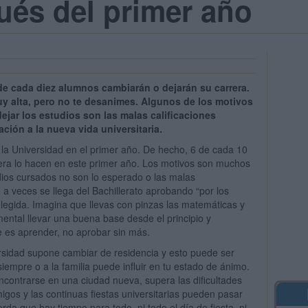
ués del primer año
de cada diez alumnos cambiarán o dejarán su carrera.
y alta, pero no te desanimes. Algunos de los motivos
ejar los estudios son las malas calificaciones
ción a la nueva vida universitaria.
la Universidad en el primer año. De hecho, 6 de cada 10
ra lo hacen en este primer año. Los motivos son muchos
udios cursados no son lo esperado o las malas
e a veces se llega del Bachillerato aprobando “por los
elegida. Imagina que llevas con pinzas las matemáticas y
ental llevar una buena base desde el principio y
e es aprender, no aprobar sin más.
sidad supone cambiar de residencia y esto puede ser
iempre o a la familia puede influir en tu estado de ánimo.
encontrarse en una ciudad nueva, supera las dificultades
gos y las continuas fiestas universitarias pueden pasar
rda que hay tiempo para todo, ni todo el día de fiesta, ni