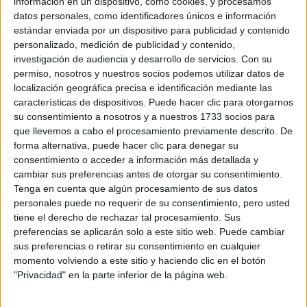
información en un dispositivo, como cookies, y procesamos
datos personales, como identificadores únicos e información
estándar enviada por un dispositivo para publicidad y contenido
personalizado, medición de publicidad y contenido,
Preinscripción online 2026: fechas, formularios
investigación de audiencia y desarrollo de servicios.
Con su
y nuestros mejores consejos
permiso, nosotros y nuestros socios podemos utilizar datos de
localización geográfica precisa e identificación mediante las
características de dispositivos. Puede hacer clic para otorgarnos
su consentimiento a nosotros y a nuestros 1733 socios para
que llevemos a cabo el procesamiento previamente descrito. De
forma alternativa, puede hacer clic para denegar su
consentimiento o acceder a información más detallada y
cambiar sus preferencias antes de otorgar su consentimiento.
Tenga en cuenta que algún procesamiento de sus datos
personales puede no requerir de su consentimiento, pero usted
tiene el derecho de rechazar tal procesamiento. Sus
Convocatoria extraordinaria de
preferencias se aplicarán solo a este sitio web. Puede cambiar
Selectividad/PAU 2026: qué es y cómo afecta a
sus preferencias o retirar su consentimiento en cualquier
tus opciones
momento volviendo a este sitio y haciendo clic en el botón
>> más reportajes
"Privacidad" en la parte inferior de la página web.