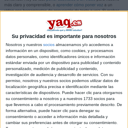
más claro y comprensible, o
aprender cómo poner voz
a un
video con herramientas de conversión de texto a voz. Si grabas
guiones o presentaciones, un
teleprompter
te ayudará a
mantener fluidez y profesionalismo en tus vídeos
Copywriter
Su privacidad es importante para nosotros
Los copywriter son especialistas en escribir textos comerciales.
Su objetivo es convencerte a hacer algo, normalmente comprar
Nosotros y nuestros
socios
almacenamos y/o accedemos a
algún producto. Deben conocer muchas técnicas de venta, ser
información en un dispositivo, como cookies, y procesamos
conocedores de la psicología del comprador, y ser capaces de
datos personales, como identificadores únicos e información
escribir textos persuasivos.
estándar enviada por un dispositivo para publicidad y contenido
personalizado, medición de publicidad y contenido,
Trabajan con formatos muy variados. Pueden redactar cartas de
investigación de audiencia y desarrollo de servicios.
Con su
venta, una página de aterrizaje, secuencias de correos
permiso, nosotros y nuestros socios podemos utilizar datos de
electrónicos, y hasta guiones de vídeos, todos orientados a la
venta.
localización geográfica precisa e identificación mediante las
características de dispositivos. Puede hacer clic para otorgarnos
Trafficker
su consentimiento a nosotros y a nuestros 1733 socios para
Los trafficker se ocupan de diseñar y programar campañas de
que llevemos a cabo el procesamiento previamente descrito. De
publicidad en plataformas como Facebook, Instagram, Youtube y
forma alternativa, puede hacer clic para denegar su
Adwords, entre otros. Su objetivo es conseguir los mejores
consentimiento o acceder a información más detallada y
resultados posibles con el presupuesto del que disponen. Para
cambiar sus preferencias antes de otorgar su consentimiento.
ello deben saber elegir en qué plataforma conviene poner cada