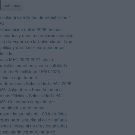
Este mes
alculadora de Notas de Selectividad /
AU
einscripción online 2026: fechas,
ormularios y nuestros mejores consejos
ista de Espera de la Universidad - Qué
gnifica y qué hacer para poder ser
dmitido
ecas MEC 2026-2027: plazo,
quisitos, cuantías y cómo solicitarla
otas de Selectividad / PAU 2026 -
onsulta aquí tu nota
onderaciones Selectividad / PAU 2025-
026: Asignaturas Fase Voluntaria
echas Oficiales Selectividad / PAU
026: Calendario completo por
omunidades autónomas
mazon lanza más de 100 increíbles
fertas para la vuelta al cole mañana
ismo (incluso si no eres estudiante)
onvocatoria extraordinaria de