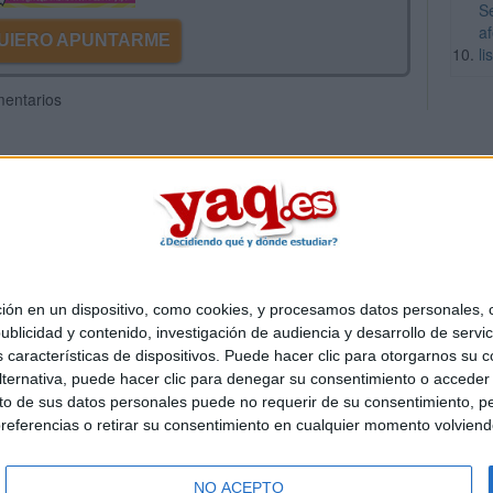
S
a
 QUIERO APUNTARME
li
mentarios
 en un dispositivo, como cookies, y procesamos datos personales, co
Quiénes somos
|
Contactar
|
Anúnciate
blicidad y contenido, investigación de audiencia y desarrollo de servic
o legal
|
Politica de privacidad
|
Condiciones generales
|
Política de co
as características de dispositivos. Puede hacer clic para otorgarnos su
s Mediterráneo S.L.
- Diego de León 47 - 28006 Madrid [ESPAÑA] - T
ternativa, puede hacer clic para denegar su consentimiento o acceder
 de sus datos personales puede no requerir de su consentimiento, per
referencias o retirar su consentimiento en cualquier momento volviendo 
NO ACEPTO