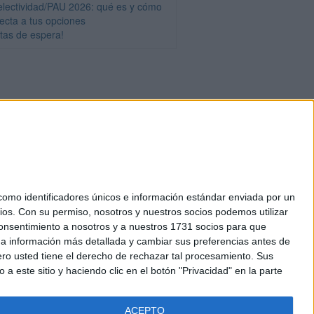
electividad/PAU 2026: qué es y cómo
fecta a tus opciones
stas de espera!
mo identificadores únicos e información estándar enviada por un
ios.
Con su permiso, nosotros y nuestros socios podemos utilizar
okies
 consentimiento a nosotros y a nuestros 1731 socios para que
el. +34 91 593 2767
 a información más detallada y cambiar sus preferencias antes de
o usted tiene el derecho de rechazar tal procesamiento. Sus
a este sitio y haciendo clic en el botón "Privacidad" en la parte
ACEPTO