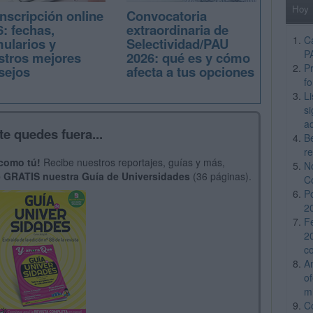
Hoy
nscripción online
Convocatoria
: fechas,
extraordinaria de
C
mularios y
Selectividad/PAU
P
stros mejores
2026: qué es y cómo
Pr
sejos
afecta a tus opciones
f
L
si
a
te quedes fuera...
B
re
 como tú!
Recibe nuestros reportajes, guías y más,
N
 GRATIS nuestra Guía de Universidades
(36 páginas).
C
P
2
F
2
c
A
o
m
C