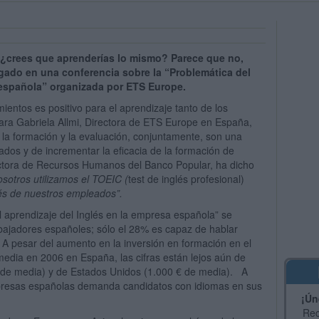
 ¿crees que aprenderías lo mismo? Parece que no,
gado en una conferencia sobre la “Problemática del
 española” organizada por ETS Europe.
entos es positivo para el aprendizaje tanto de los
ara Gabriela Allmi, Directora de ETS Europe en España,
la formación y la evaluación, conjuntamente, son una
dos y de incrementar la eficacia de la formación de
rectora de Recursos Humanos del Banco Popular, ha dicho
sotros utilizamos el TOEIC (
test de inglés profesional
)
lés de nuestros empleados”.
l aprendizaje del Inglés en la empresa española” se
rabajadores españoles; sólo el 28% es capaz de hablar
 A pesar del aumento en la inversión en formación en el
edia en 2006 en España, las cifras están lejos aún de
 de media) y de Estados Unidos (1.000 € de media). A
mpresas españolas demanda candidatos con idiomas en sus
¡Ún
Rec