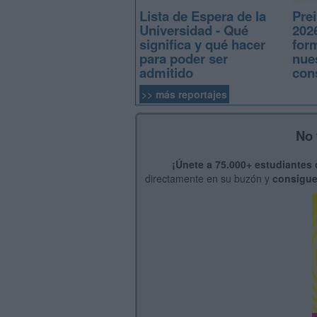
Lista de Espera de la
Prei
Universidad - Qué
2026
significa y qué hacer
for
para poder ser
nue
admitido
con
>> más reportajes
No 
¡Únete a 75.000+ estudiantes
directamente en su buzón y
consigue