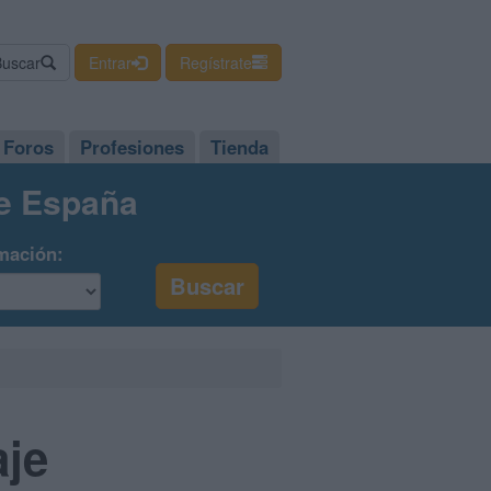
Buscar
Entrar
Regístrate
Foros
Profesiones
Tienda
de España
mación:
aje