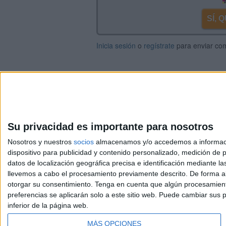
SÍ,
Inicia sesión
o
regístrate
para enviar co
Su privacidad es importante para nosotros
Nosotros y nuestros
socios
almacenamos y/o accedemos a información
dispositivo para publicidad y contenido personalizado, medición de pu
Avis
datos de localización geográfica precisa e identificación mediante l
© 2003-2026
Compá
llevemos a cabo el procesamiento previamente descrito. De forma al
otorgar su consentimiento.
Tenga en cuenta que algún procesamiento
preferencias se aplicarán solo a este sitio web. Puede cambiar sus p
inferior de la página web.
MÁS OPCIONES