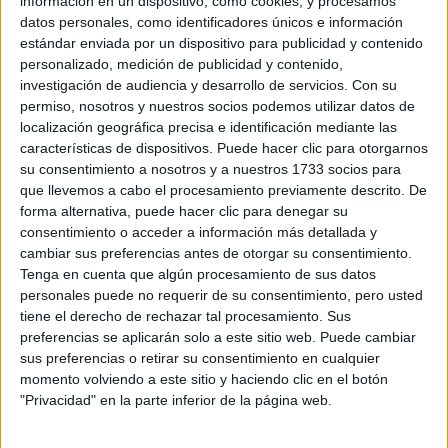
información en un dispositivo, como cookies, y procesamos
datos personales, como identificadores únicos e información
estándar enviada por un dispositivo para publicidad y contenido
personalizado, medición de publicidad y contenido,
investigación de audiencia y desarrollo de servicios.
Con su
permiso, nosotros y nuestros socios podemos utilizar datos de
localización geográfica precisa e identificación mediante las
Preinscripción online 2026: fechas, formularios
características de dispositivos. Puede hacer clic para otorgarnos
y nuestros mejores consejos
su consentimiento a nosotros y a nuestros 1733 socios para
que llevemos a cabo el procesamiento previamente descrito. De
forma alternativa, puede hacer clic para denegar su
consentimiento o acceder a información más detallada y
cambiar sus preferencias antes de otorgar su consentimiento.
Tenga en cuenta que algún procesamiento de sus datos
personales puede no requerir de su consentimiento, pero usted
tiene el derecho de rechazar tal procesamiento. Sus
preferencias se aplicarán solo a este sitio web. Puede cambiar
sus preferencias o retirar su consentimiento en cualquier
momento volviendo a este sitio y haciendo clic en el botón
Convocatoria extraordinaria de
"Privacidad" en la parte inferior de la página web.
Selectividad/PAU 2026: qué es y cómo afecta a
tus opciones