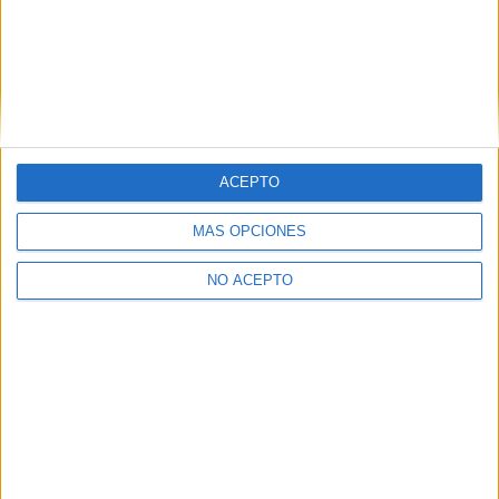
ACEPTO
MÁS OPCIONES
SÍ, QUIERO APUNTARME
NO ACEPTO
Estudios nombrados en este post
Estudiar Magisterio de Educación Primaria
Lo más leído