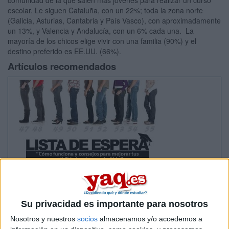
comunidad de la que salen más jóvenes para realizar un curso
escolar. Le siguen Cataluña, con un 22%; toda la zona norte
(Galicia, Asturias, Cantabria y País Vasco), con aproximadamente
un 13%, y Valencia y Andalucía, con un 6% cada una. La
mayoría de los chicos elige vivir con una familia (90%) y el
destino preferido es EE.UU. (66%).
Artículos recomendados
Lista de Espera de la Universidad - Qué
significa y qué hacer para poder ser admitido
Su privacidad es importante para nosotros
Nosotros y nuestros
socios
almacenamos y/o accedemos a