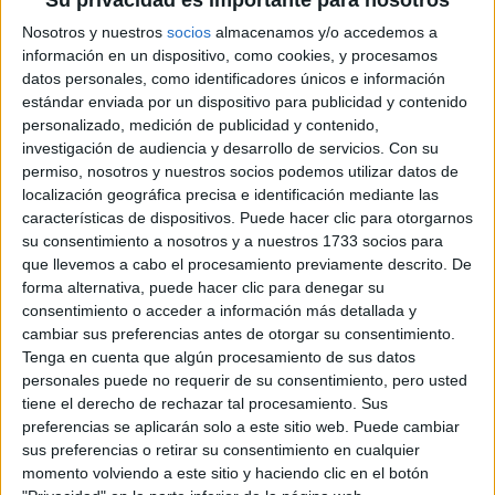
Su privacidad es importante para nosotros
Nosotros y nuestros
socios
almacenamos y/o accedemos a
información en un dispositivo, como cookies, y procesamos
datos personales, como identificadores únicos e información
estándar enviada por un dispositivo para publicidad y contenido
personalizado, medición de publicidad y contenido,
investigación de audiencia y desarrollo de servicios.
Con su
permiso, nosotros y nuestros socios podemos utilizar datos de
Lista de Espera de la Universidad - Qué
localización geográfica precisa e identificación mediante las
significa y qué hacer para poder ser admitido
características de dispositivos. Puede hacer clic para otorgarnos
su consentimiento a nosotros y a nuestros 1733 socios para
que llevemos a cabo el procesamiento previamente descrito. De
forma alternativa, puede hacer clic para denegar su
consentimiento o acceder a información más detallada y
cambiar sus preferencias antes de otorgar su consentimiento.
Tenga en cuenta que algún procesamiento de sus datos
personales puede no requerir de su consentimiento, pero usted
tiene el derecho de rechazar tal procesamiento. Sus
preferencias se aplicarán solo a este sitio web. Puede cambiar
sus preferencias o retirar su consentimiento en cualquier
Preinscripción online 2026: fechas, formularios
momento volviendo a este sitio y haciendo clic en el botón
y nuestros mejores consejos