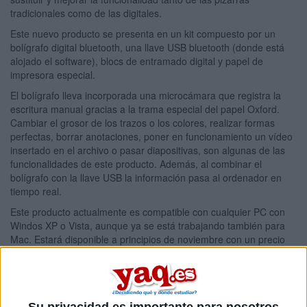
tradicionales como de las digitales.
Este nuevo producto se presenta en un kit compuesto por un
bolígrafo digital bluetooth, una llave USB bluetooth (donde está
alojado el software), blocs de entramado digital y papel de
impresora especial.
El bolígrafo lleva incorporada una microcámara que registra la
escritura manual gracias a la trama especial del papel Oxford.
Cambiar el grosor de los trazos o los colores, realizar formas
perfectas, borrar anotaciones, poner en funcionamiento un vídeo
insertado en el archivo o pasar diapositivas, son algunas de las
funcionalidades de este producto. Además, al combinar el
bolígrafo con la llave USB la información pasa al ordenador en
tiempo real.
Este producto actualmente es compatible con cualquier PC con
Windos XP o Vista, aunque ya se está trabajando también para
Mac. Estará disponible a principios de noviembre con un precio
recomendado de 149,50€.
Artículos recomendados