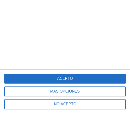
No te quedes fuera...
¡Únete a 75.000+ estudiantes como tú!
Recibe nuestros
reportajes, guías y más, directamente en su buzón y
consigue
GRATIS nuestra Guía de Universidades
(36 páginas).
ACEPTO
MÁS OPCIONES
NO ACEPTO