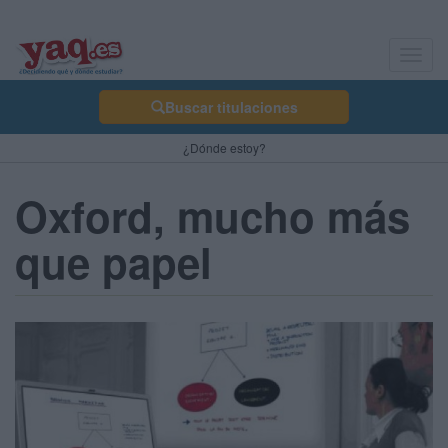
Toggl
navig
Buscar titulaciones
¿Dónde estoy?
Oxford, mucho más
que papel